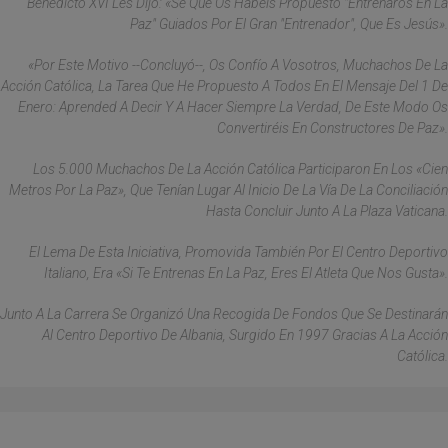
Benedicto XVI Les Dijo: «Sé Que Os Habéis Propuesto "entrenaros En La
Paz" Guiados Por El Gran "entrenador", Que Es Jesús».
«Por Este Motivo --Concluyó--, Os Confío A Vosotros, Muchachos De La
Acción Católica, La Tarea Que He Propuesto A Todos En El Mensaje Del 1 De
Enero: Aprended A Decir Y A Hacer Siempre La Verdad, De Este Modo Os
Convertiréis En Constructores De Paz».
Los 5.000 Muchachos De La Acción Católica Participaron En Los «Cien
Metros Por La Paz», Que Tenían Lugar Al Inicio De La Vía De La Conciliación
Hasta Concluir Junto A La Plaza Vaticana.
El Lema De Esta Iniciativa, Promovida También Por El Centro Deportivo
Italiano, Era «Si Te Entrenas En La Paz, Eres El Atleta Que Nos Gusta».
Junto A La Carrera Se Organizó Una Recogida De Fondos Que Se Destinarán
Al Centro Deportivo De Albania, Surgido En 1997 Gracias A La Acción
Católica.