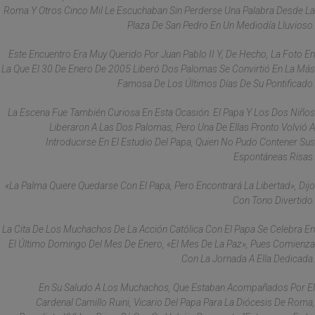
Roma Y Otros Cinco Mil Le Escuchaban Sin Perderse Una Palabra Desde La
Plaza De San Pedro En Un Mediodía Lluvioso.
Este Encuentro Era Muy Querido Por Juan Pablo II Y, De Hecho, La Foto En
La Que El 30 De Enero De 2005 Liberó Dos Palomas Se Convirtió En La Más
Famosa De Los Últimos Días De Su Pontificado.
La Escena Fue También Curiosa En Esta Ocasión. El Papa Y Los Dos Niños
Liberaron A Las Dos Palomas, Pero Una De Ellas Pronto Volvió A
Introducirse En El Estudio Del Papa, Quien No Pudo Contener Sus
Espontáneas Risas.
«La Palma Quiere Quedarse Con El Papa, Pero Encontrará La Libertad», Dijo
Con Tono Divertido.
La Cita De Los Muchachos De La Acción Católica Con El Papa Se Celebra En
El Último Domingo Del Mes De Enero, «el Mes De La Paz», Pues Comienza
Con La Jornada A Ella Dedicada.
En Su Saludo A Los Muchachos, Que Estaban Acompañados Por El
Cardenal Camillo Ruini, Vicario Del Papa Para La Diócesis De Roma,