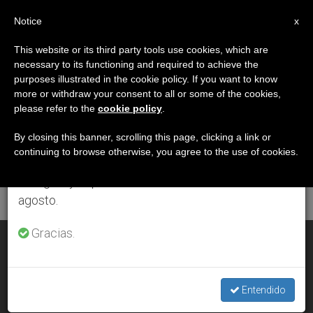
ES
Notice
×
x
Aviso importante
This website or its third party tools use cookies, which are
necessary to its functioning and required to achieve the
Del 27 de julio al 7 de agosto haremos la pausa
ETIQUETA
purposes illustrated in the cookie policy. If you want to know
anual, aprovechando que en el periodo de verano
Posts Tagged
more or withdraw your consent to all or some of the cookies,
please refer to the
cookie policy
.
se generan menos informaciones y también el
‘adolescentes’
consumo de las mismas disminuye.
By closing this banner, scrolling this page, clicking a link or
continuing to browse otherwise, you agree to the use of cookies.
Retomamos el trabajo ordinario de las ediciones
en inglés y español de ZENIT el lunes 10 de
ÚLTIMAS NOTICIAS
agosto.
Gracias.
El Papa presenta a los adolescentes a Cristo como «gran
entrenador» de la paz
Entendido
JAN 29, 2006 00:00