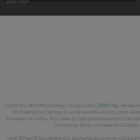
ZENIT STAFF
CIUDAD DEL VATICANO, Domingo, 29 Enero 2006 (
ZENIT.org
).- Benedicto
XVI Presentó Este Domingo A Los Adolescentes A Cristo Como «gran
Entrenador De La Paz», Poco Antes De Dejar Simbólicamente En Libertad
Dos Palomas Desde La Ventana De Su Estudio.
Junto Al Papa Se Encontraban Dos Muchachos De La Acción Católica De