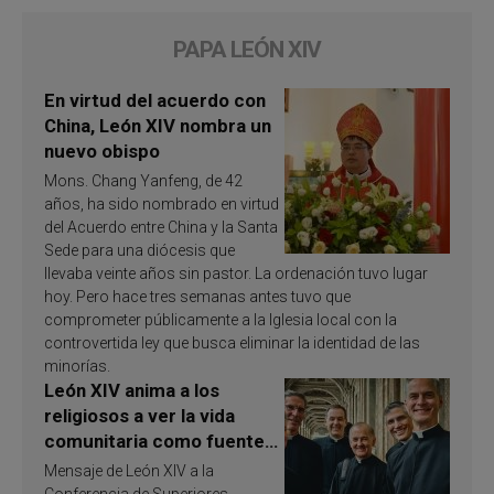
PAPA LEÓN XIV
En virtud del acuerdo con
China, León XIV nombra un
nuevo obispo
Mons. Chang Yanfeng, de 42
años, ha sido nombrado en virtud
del Acuerdo entre China y la Santa
Sede para una diócesis que
llevaba veinte años sin pastor. La ordenación tuvo lugar
hoy. Pero hace tres semanas antes tuvo que
comprometer públicamente a la Iglesia local con la
controvertida ley que busca eliminar la identidad de las
minorías.
León XIV anima a los
religiosos a ver la vida
comunitaria como fuente
de inspiración y
Mensaje de León XIV a la
santificación
Conferencia de Superiores