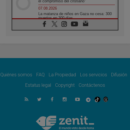
el compromiso del cristiano"
07.08.2026
La matanza de niños en Gaza no cesa: 300
muertos en 300 días
07.08.2026
Tagle: La guerra desfigura el mundo, solo la
revelación de Dios lo transfigura
07.08.2026
Presentada la Trienal de Arte de las
Universidades Católicas: «Exercises in
Empathy»
07.08.2026
Fortunatus Nwachukwu: la comunicación
como misión al servicio del Evangelio
Quiénes somos
FAQ
La Propiedad
Los servicios
Difusión
07.08.2026
Estatus legal
Copyright
Contáctenos
SIGNIS 2026, dar voz a las religiosas en el
espacio público
07.08.2026
Lanzan un proyecto de empoderamiento
digital para mujeres líderes en África
07.08.2026
Programa oficial del Viaje Apostólico del
Papa León XIV a Francia