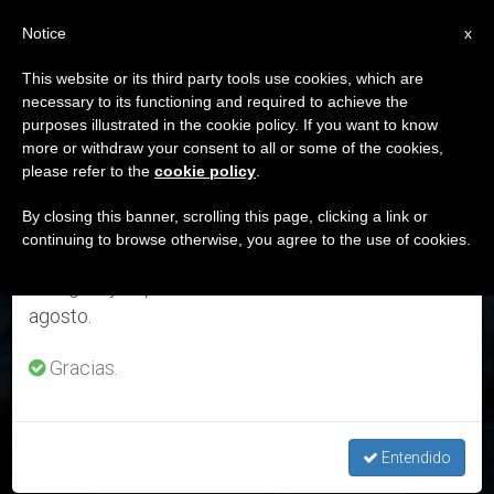
ES
Notice
×
x
Aviso importante
This website or its third party tools use cookies, which are
necessary to its functioning and required to achieve the
Del 27 de julio al 7 de agosto haremos la pausa
ETIQUETA
purposes illustrated in the cookie policy. If you want to know
anual, aprovechando que en el periodo de verano
Posts Tagged ‘Ángelus
more or withdraw your consent to all or some of the cookies,
please refer to the
cookie policy
.
se generan menos informaciones y también el
13 Dic. 2020’
consumo de las mismas disminuye.
By closing this banner, scrolling this page, clicking a link or
continuing to browse otherwise, you agree to the use of cookies.
Retomamos el trabajo ordinario de las ediciones
en inglés y español de ZENIT el lunes 10 de
ÚLTIMAS NOTICIAS
agosto.
Gracias.
Ángelus: Bendición de las figuras del Niño Jesús
Entendido