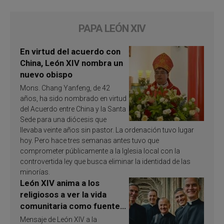
PAPA LEÓN XIV
En virtud del acuerdo con
China, León XIV nombra un
nuevo obispo
Mons. Chang Yanfeng, de 42
años, ha sido nombrado en virtud
del Acuerdo entre China y la Santa
Sede para una diócesis que
llevaba veinte años sin pastor. La ordenación tuvo lugar
hoy. Pero hace tres semanas antes tuvo que
comprometer públicamente a la Iglesia local con la
controvertida ley que busca eliminar la identidad de las
minorías.
León XIV anima a los
religiosos a ver la vida
comunitaria como fuente
de inspiración y
Mensaje de León XIV a la