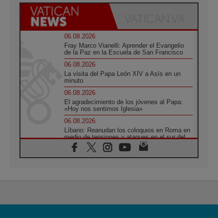
06.08.2026
Fray Marco Vianelli: Aprender el Evangelio
de la Paz en la Escuela de San Francisco
06.08.2026
La visita del Papa León XIV a Asís en un
minuto
06.08.2026
El agradecimiento de los jóvenes al Papa:
«Hoy nos sentimos Iglesia»
06.08.2026
Líbano: Reanudan los coloquios en Roma en
medio de tensiones y ataques en el sur del
país
06.08.2026
Hiroshima y Nagasaki, 81 años después.
Comienzan "Diez Días Oración por la Paz"
06.08.2026
Pizzaballa en Asís: los cristianos quieren
paz
06.08.2026