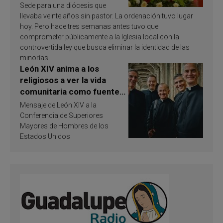
Sede para una diócesis que
llevaba veinte años sin pastor. La ordenación tuvo lugar
hoy. Pero hace tres semanas antes tuvo que
comprometer públicamente a la Iglesia local con la
controvertida ley que busca eliminar la identidad de las
minorías.
León XIV anima a los
religiosos a ver la vida
comunitaria como fuente
de inspiración y
Mensaje de León XIV a la
santificación
Conferencia de Superiores
Mayores de Hombres de los
Estados Unidos