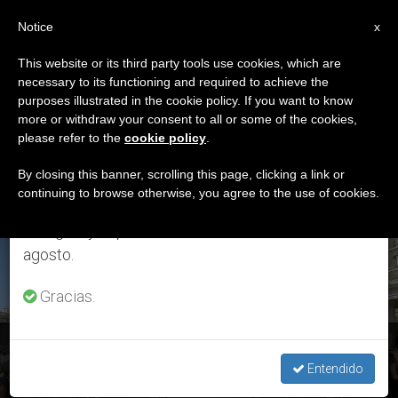
ES
Notice
×
x
Aviso importante
This website or its third party tools use cookies, which are
necessary to its functioning and required to achieve the
Del 27 de julio al 7 de agosto haremos la pausa
ETIQUETA
purposes illustrated in the cookie policy. If you want to know
anual, aprovechando que en el periodo de verano
Posts Tagged
more or withdraw your consent to all or some of the cookies,
please refer to the
cookie policy
.
se generan menos informaciones y también el
‘Apóstoles’
consumo de las mismas disminuye.
By closing this banner, scrolling this page, clicking a link or
continuing to browse otherwise, you agree to the use of cookies.
Retomamos el trabajo ordinario de las ediciones
en inglés y español de ZENIT el lunes 10 de
ÚLTIMAS NOTICIAS
agosto.
Gracias.
La Resurrección, «fuente de vida nueva» – Palabras del
Papa en español
Entendido