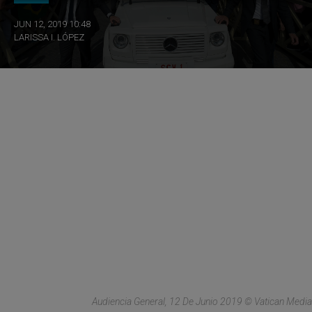
JUN 12, 2019 10:48
LARISSA I. LÓPEZ
Audiencia General, 12 De Junio 2019 © Vatican Media