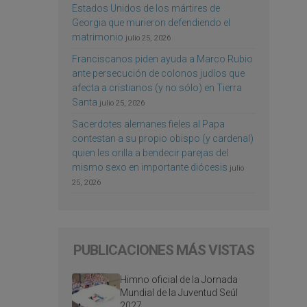
Estados Unidos de los mártires de
Georgia que murieron defendiendo el
matrimonio
julio 25, 2026
Franciscanos piden ayuda a Marco Rubio
ante persecución de colonos judíos que
afecta a cristianos (y no sólo) en Tierra
Santa
julio 25, 2026
Sacerdotes alemanes fieles al Papa
contestan a su propio obispo (y cardenal)
quien les orilla a bendecir parejas del
mismo sexo en importante diócesis
julio
25, 2026
PUBLICACIONES MÁS VISTAS
Himno oficial de la Jornada
Mundial de la Juventud Seúl
2027