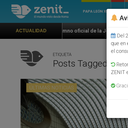
PAPA LEÓN XIV
ROMA
Av
Himno oficial de la Jornada Mundial de la Juventud Se
ACTUALIDAD
Del 2
que en 
el cons
ETIQUETA
Posts Tagged ‘ate
Retom
ZENIT e
Graci
ÚLTIMAS NOTICIAS