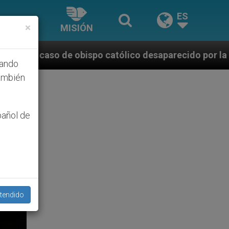
ES
×
MISIÓN
católico desaparecido por la dictadura nicaragüense
hando
ambién
pañol de
tendido