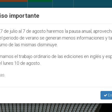
IGLESIA Y MUNDO
DOCUMENTOS
DONATIVOS
iso importante
úl 2027
ONU se pronuncia ante caso de obispo 
7 de julio al 7 de agosto haremos la pausa anual, aprovec
el periodo de verano se generan menos informaciones y t
umo de las mismas disminuye.
ntado De Barcelona’
amos el trabajo ordinario de las ediciones en inglés y es
l lunes 10 de agosto.
as.
En