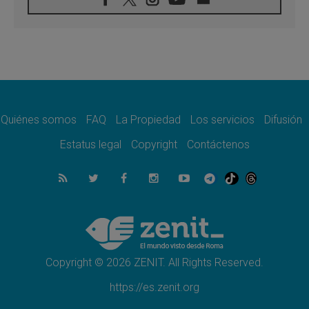
08.08.2026
León XIV visitará el Santuario de la Madre
del Buen Consejo de Genazzano
07.08.2026
Filipinas: el Vicariato Apostólico de Calapán
se convierte en diócesis
07.08.2026
Honduras: Los desplazados invisibles de una
crisis olvidada
Quiénes somos
FAQ
La Propiedad
Los servicios
Difusión
07.08.2026
Bokalic: "En Argentina el Papa León señalará
Estatus legal
Copyright
Contáctenos
el compromiso del cristiano"
07.08.2026
La matanza de niños en Gaza no cesa: 300
muertos en 300 días
07.08.2026
Tagle: La guerra desfigura el mundo, solo la
revelación de Dios lo transfigura
Copyright © 2026 ZENIT. All Rights Reserved.
https://es.zenit.org