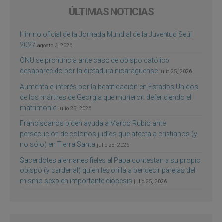
ÚLTIMAS NOTICIAS
Himno oficial de la Jornada Mundial de la Juventud Seúl
2027
agosto 3, 2026
ONU se pronuncia ante caso de obispo católico
desaparecido por la dictadura nicaragüense
julio 25, 2026
Aumenta el interés por la beatificación en Estados Unidos
de los mártires de Georgia que murieron defendiendo el
matrimonio
julio 25, 2026
Franciscanos piden ayuda a Marco Rubio ante
persecución de colonos judíos que afecta a cristianos (y
no sólo) en Tierra Santa
julio 25, 2026
Sacerdotes alemanes fieles al Papa contestan a su propio
obispo (y cardenal) quien les orilla a bendecir parejas del
mismo sexo en importante diócesis
julio 25, 2026