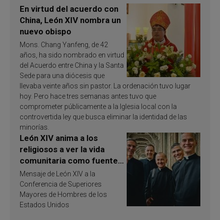
En virtud del acuerdo con
China, León XIV nombra un
nuevo obispo
Mons. Chang Yanfeng, de 42
años, ha sido nombrado en virtud
del Acuerdo entre China y la Santa
Sede para una diócesis que
llevaba veinte años sin pastor. La ordenación tuvo lugar
hoy. Pero hace tres semanas antes tuvo que
comprometer públicamente a la Iglesia local con la
controvertida ley que busca eliminar la identidad de las
minorías.
León XIV anima a los
religiosos a ver la vida
comunitaria como fuente
de inspiración y
Mensaje de León XIV a la
santificación
Conferencia de Superiores
Mayores de Hombres de los
Estados Unidos