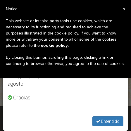
ES
Notice
×
x
Aviso importante
This website or its third party tools use cookies, which are
necessary to its functioning and required to achieve the
Del 27 de julio al 7 de agosto haremos la pausa
ETIQUETA
purposes illustrated in the cookie policy. If you want to know
anual, aprovechando que en el periodo de verano
Posts Tagged
more or withdraw your consent to all or some of the cookies,
please refer to the
cookie policy
.
se generan menos informaciones y también el
‘atentado Terrorista’
consumo de las mismas disminuye.
By closing this banner, scrolling this page, clicking a link or
continuing to browse otherwise, you agree to the use of cookies.
Retomamos el trabajo ordinario de las ediciones
en inglés y español de ZENIT el lunes 10 de
ÚLTIMAS NOTICIAS
agosto.
Gracias.
Nigeria: El Papa reza por las víctimas del último atentado
terrorista
Entendido