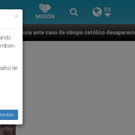
ES
×
MISIÓN
 obispo católico desaparecido por la dictadura nicar
hando
ambién
pañol de
tendido