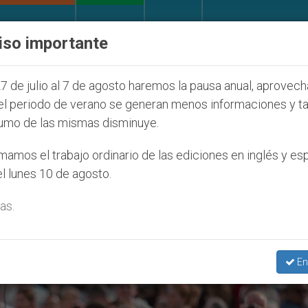
IGLESIA Y MUNDO
DOCUMENTOS
DONATIVOS
iso importante
entud Seúl 2027
ONU se pronuncia ante caso de
7 de julio al 7 de agosto haremos la pausa anual, aprovec
el periodo de verano se generan menos informaciones y t
umo de las mismas disminuye.
iencia Del 21 De Septiembre De
amos el trabajo ordinario de las ediciones en inglés y es
l lunes 10 de agosto.
as.
En