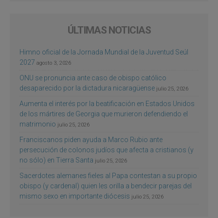
ÚLTIMAS NOTICIAS
Himno oficial de la Jornada Mundial de la Juventud Seúl
2027
agosto 3, 2026
ONU se pronuncia ante caso de obispo católico
desaparecido por la dictadura nicaragüense
julio 25, 2026
Aumenta el interés por la beatificación en Estados Unidos
de los mártires de Georgia que murieron defendiendo el
matrimonio
julio 25, 2026
Franciscanos piden ayuda a Marco Rubio ante
persecución de colonos judíos que afecta a cristianos (y
no sólo) en Tierra Santa
julio 25, 2026
Sacerdotes alemanes fieles al Papa contestan a su propio
obispo (y cardenal) quien les orilla a bendecir parejas del
mismo sexo en importante diócesis
julio 25, 2026