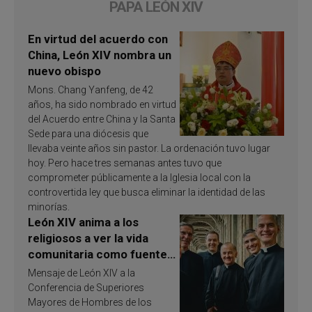
PAPA LEÓN XIV
En virtud del acuerdo con
China, León XIV nombra un
nuevo obispo
Mons. Chang Yanfeng, de 42
años, ha sido nombrado en virtud
del Acuerdo entre China y la Santa
Sede para una diócesis que
llevaba veinte años sin pastor. La ordenación tuvo lugar
hoy. Pero hace tres semanas antes tuvo que
comprometer públicamente a la Iglesia local con la
controvertida ley que busca eliminar la identidad de las
minorías.
León XIV anima a los
religiosos a ver la vida
comunitaria como fuente
de inspiración y
Mensaje de León XIV a la
santificación
Conferencia de Superiores
Mayores de Hombres de los