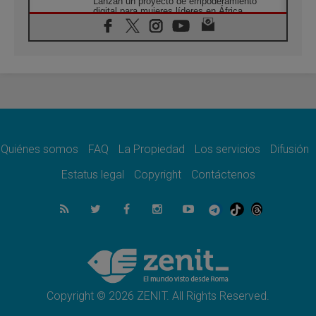
Lanzan un proyecto de empoderamiento
digital para mujeres líderes en África
07.08.2026
Programa oficial del Viaje Apostólico del
Papa León XIV a Francia
07.08.2026
Obispos de Ecuador: El bien de las familias
no admite premuras legislativas
06.08.2026
Cardenal Parolin: La paz comienza con la
empatía al dolor del otro
Quiénes somos
FAQ
La Propiedad
Los servicios
Difusión
06.08.2026
Fray Marco Vianelli: Aprender el Evangelio
Estatus legal
Copyright
Contáctenos
de la Paz en la Escuela de San Francisco
06.08.2026
La visita del Papa León XIV a Asís en un
minuto
06.08.2026
El agradecimiento de los jóvenes al Papa:
«Hoy nos sentimos Iglesia»
Copyright © 2026 ZENIT. All Rights Reserved.