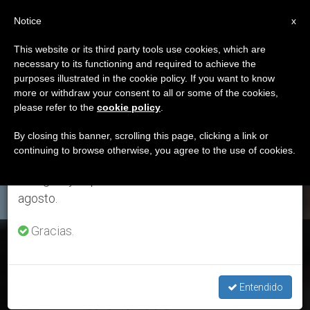
ES
Notice
×
x
Aviso importante
This website or its third party tools use cookies, which are
necessary to its functioning and required to achieve the
Del 27 de julio al 7 de agosto haremos la pausa
ETIQUETA
purposes illustrated in the cookie policy. If you want to know
anual, aprovechando que en el periodo de verano
Posts Tagged ‘Barbara
more or withdraw your consent to all or some of the cookies,
please refer to the
cookie policy
.
se generan menos informaciones y también el
Jatta’
consumo de las mismas disminuye.
By closing this banner, scrolling this page, clicking a link or
continuing to browse otherwise, you agree to the use of cookies.
Retomamos el trabajo ordinario de las ediciones
en inglés y español de ZENIT el lunes 10 de
ÚLTIMAS NOTICIAS
agosto.
Gracias.
Museos Vaticanos: Restauración de obras y nueva
disposición de la Pinacoteca
Entendido
JUN 01, 2020 17:51