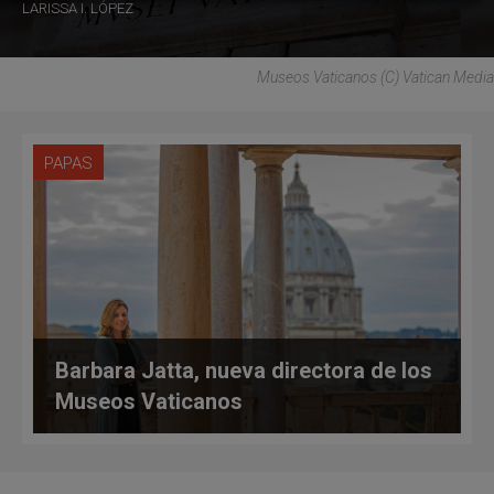
LARISSA I. LÓPEZ
Museos Vaticanos (C) Vatican Media
PAPAS
Barbara Jatta, nueva directora de los
Museos Vaticanos