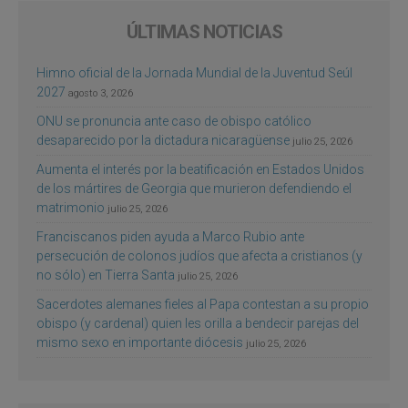
ÚLTIMAS NOTICIAS
Himno oficial de la Jornada Mundial de la Juventud Seúl
2027
agosto 3, 2026
ONU se pronuncia ante caso de obispo católico
desaparecido por la dictadura nicaragüense
julio 25, 2026
Aumenta el interés por la beatificación en Estados Unidos
de los mártires de Georgia que murieron defendiendo el
matrimonio
julio 25, 2026
Franciscanos piden ayuda a Marco Rubio ante
persecución de colonos judíos que afecta a cristianos (y
no sólo) en Tierra Santa
julio 25, 2026
Sacerdotes alemanes fieles al Papa contestan a su propio
obispo (y cardenal) quien les orilla a bendecir parejas del
mismo sexo en importante diócesis
julio 25, 2026