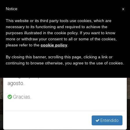
ES
Notice
×
x
Aviso importante
This website or its third party tools use cookies, which are
necessary to its functioning and required to achieve the
Del 27 de julio al 7 de agosto haremos la pausa
ETIQUETA
purposes illustrated in the cookie policy. If you want to know
anual, aprovechando que en el periodo de verano
Posts Tagged ‘bari’
more or withdraw your consent to all or some of the cookies,
please refer to the
cookie policy
.
se generan menos informaciones y también el
consumo de las mismas disminuye.
By closing this banner, scrolling this page, clicking a link or
continuing to browse otherwise, you agree to the use of cookies.
ÚLTIMAS NOTICIAS
Retomamos el trabajo ordinario de las ediciones
en inglés y español de ZENIT el lunes 10 de
agosto.
Gracias.
Bari: Presentación del encuentro de obispos “Mediterráneo
frontera de paz”
Entendido