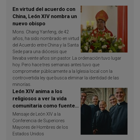
En virtud del acuerdo con
China, León XIV nombra un
nuevo obispo
Mons. Chang Yanfeng, de 42
años, ha sido nombrado en virtud
del Acuerdo entre China y la Santa
Sede para una diócesis que
llevaba veinte años sin pastor. La ordenación tuvo lugar
hoy. Pero hace tres semanas antes tuvo que
comprometer públicamente a la Iglesia local con la
controvertida ley que busca eliminar la identidad de las
minorías.
León XIV anima a los
religiosos a ver la vida
comunitaria como fuente
de inspiración y
Mensaje de León XIV a la
santificación
Conferencia de Superiores
Mayores de Hombres de los
Estados Unidos