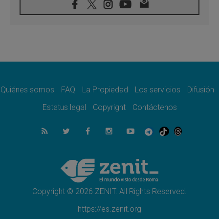
06.08.2026
El agradecimiento de los jóvenes al Papa:
«Hoy nos sentimos Iglesia»
06.08.2026
Líbano: Reanudan los coloquios en Roma en
medio de tensiones y ataques en el sur del
país
06.08.2026
Hiroshima y Nagasaki, 81 años después.
Comienzan "Diez Días Oración por la Paz"
Quiénes somos
FAQ
La Propiedad
Los servicios
Difusión
06.08.2026
Estatus legal
Copyright
Contáctenos
Pizzaballa en Asís: los cristianos quieren
paz
06.08.2026
Sturla: La visita de León XIV será una buena
noticia para todo el Uruguay
06.08.2026
León XIV: La revolución del Evangelio
derriba los muros que separan
Copyright © 2026 ZENIT. All Rights Reserved.
https://es.zenit.org