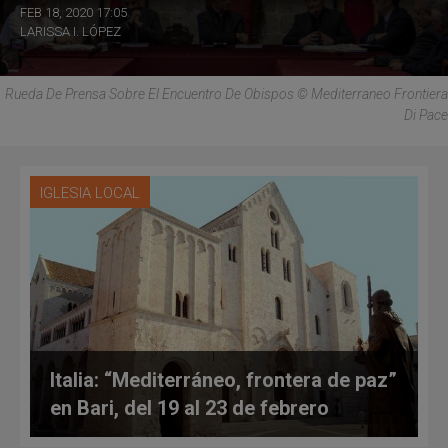
FEB 18, 2020 17:05
LARISSA I. LÓPEZ
Rueda De Prensa Sobre El Encuentro De Obispos © Mediterraneo Frontiera
Di Pace
IGLESIA LOCAL
Italia: “Mediterráneo, frontera de paz”
en Bari, del 19 al 23 de febrero