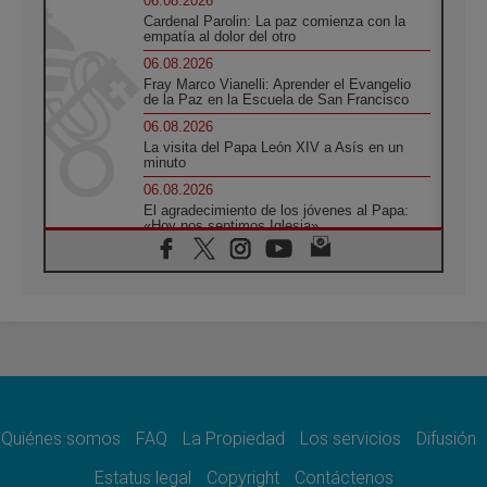
06.08.2026
Cardenal Parolin: La paz comienza con la
empatía al dolor del otro
06.08.2026
Fray Marco Vianelli: Aprender el Evangelio
de la Paz en la Escuela de San Francisco
06.08.2026
La visita del Papa León XIV a Asís en un
minuto
06.08.2026
El agradecimiento de los jóvenes al Papa:
«Hoy nos sentimos Iglesia»
06.08.2026
Líbano: Reanudan los coloquios en Roma en
medio de tensiones y ataques en el sur del
país
06.08.2026
Hiroshima y Nagasaki, 81 años después.
Comienzan "Diez Días Oración por la Paz"
06.08.2026
Pizzaballa en Asís: los cristianos quieren
paz
Quiénes somos
FAQ
La Propiedad
Los servicios
Difusión
06.08.2026
Estatus legal
Copyright
Contáctenos
Sturla: La visita de León XIV será una buena