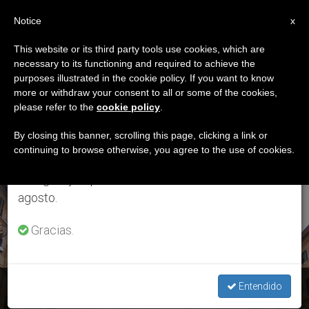
ES
Notice
×
x
Aviso importante
This website or its third party tools use cookies, which are
necessary to its functioning and required to achieve the
Del 27 de julio al 7 de agosto haremos la pausa
ETIQUETA
purposes illustrated in the cookie policy. If you want to know
anual, aprovechando que en el periodo de verano
Posts Tagged ‘bienes
more or withdraw your consent to all or some of the cookies,
please refer to the
cookie policy
.
se generan menos informaciones y también el
Eclesiásticos’
consumo de las mismas disminuye.
By closing this banner, scrolling this page, clicking a link or
continuing to browse otherwise, you agree to the use of cookies.
Retomamos el trabajo ordinario de las ediciones
en inglés y español de ZENIT el lunes 10 de
ÚLTIMAS NOTICIAS
agosto.
Gracias.
"¿Dios ya no vive aquí?": Mensaje del Papa en el Congreso
Entendido
de bienes eclesiásticos