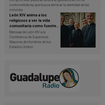
controvertida ley que busca eliminar la identidad de las
minorías.
León XIV anima a los
religiosos a ver la vida
comunitaria como fuente
de inspiración y
Mensaje de León XIV a la
santificación
Conferencia de Superiores
Mayores de Hombres de los
Estados Unidos