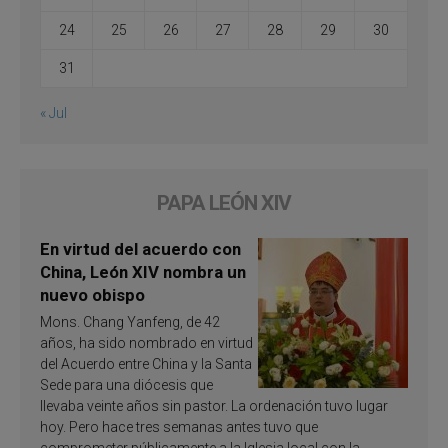
24
25
26
27
28
29
30
31
« Jul
PAPA LEÓN XIV
En virtud del acuerdo con
China, León XIV nombra un
nuevo obispo
Mons. Chang Yanfeng, de 42
años, ha sido nombrado en virtud
del Acuerdo entre China y la Santa
Sede para una diócesis que
llevaba veinte años sin pastor. La ordenación tuvo lugar
hoy. Pero hace tres semanas antes tuvo que
comprometer públicamente a la Iglesia local con la