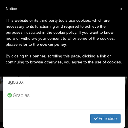
ES
Notice
×
x
Aviso importante
This website or its third party tools use cookies, which are
necessary to its functioning and required to achieve the
Del 27 de julio al 7 de agosto haremos la pausa
ETIQUETA
purposes illustrated in the cookie policy. If you want to know
anual, aprovechando que en el periodo de verano
Posts Tagged
more or withdraw your consent to all or some of the cookies,
please refer to the
cookie policy
.
se generan menos informaciones y también el
‘Bolsonaro’
consumo de las mismas disminuye.
By closing this banner, scrolling this page, clicking a link or
continuing to browse otherwise, you agree to the use of cookies.
Retomamos el trabajo ordinario de las ediciones
en inglés y español de ZENIT el lunes 10 de
ÚLTIMAS NOTICIAS
agosto.
Gracias.
COVID-19: La Organización Mundial de la Salud advierte de
drástico aumento en América
Entendido
JUN 05, 2020 14:54