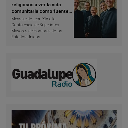
religiosos a ver la vida
comunitaria como fuente
de inspiración y
Mensaje de León XIV a la
santificación
Conferencia de Superiores
Mayores de Hombres de los
Estados Unidos