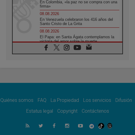
En Colombia, «la paz no se compra con una
firma»
08.08.2026
En Venezuela celebraron los 416 años del
Santo Cristo de La Grita
08.08.2026
El Papa: en Santa Ágata contemplamos la
victoria del amor sobre la muerte
08.08.2026
León XIV visitará el Santuario de la Madre
del Buen Consejo de Genazzano
07.08.2026
Filipinas: el Vicariato Apostólico de Calapán
se convierte en diócesis
07.08.2026
Honduras: Los desplazados invisibles de una
crisis olvidada
Quiénes somos
FAQ
La Propiedad
Los servicios
Difusión
07.08.2026
Bokalic: "En Argentina el Papa León señalará
Estatus legal
Copyright
Contáctenos
el compromiso del cristiano"
07.08.2026
La matanza de niños en Gaza no cesa: 300
muertos en 300 días