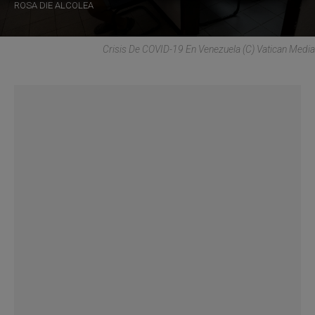
ROSA DIE ALCOLEA
Crisis De COVID-19 En Venezuela (C) Vatican Media