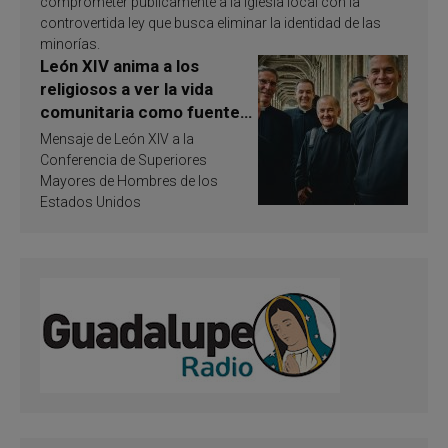
comprometer públicamente a la Iglesia local con la
controvertida ley que busca eliminar la identidad de las
minorías.
León XIV anima a los
religiosos a ver la vida
comunitaria como fuente
de inspiración y
Mensaje de León XIV a la
santificación
Conferencia de Superiores
Mayores de Hombres de los
Estados Unidos