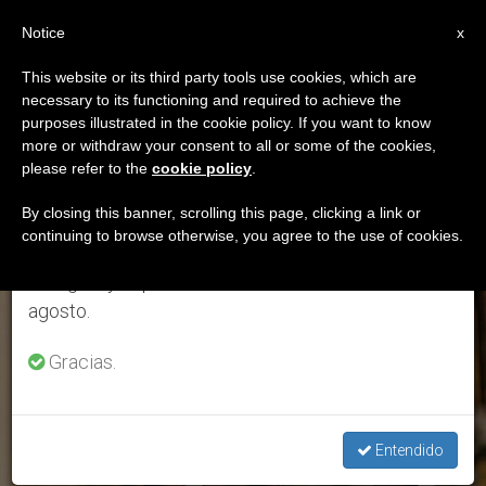
ES
Notice
×
x
Aviso importante
This website or its third party tools use cookies, which are
necessary to its functioning and required to achieve the
Del 27 de julio al 7 de agosto haremos la pausa
ETIQUETA
purposes illustrated in the cookie policy. If you want to know
anual, aprovechando que en el periodo de verano
Posts Tagged ‘buenas
more or withdraw your consent to all or some of the cookies,
please refer to the
cookie policy
.
se generan menos informaciones y también el
Noticias’
consumo de las mismas disminuye.
By closing this banner, scrolling this page, clicking a link or
continuing to browse otherwise, you agree to the use of cookies.
Retomamos el trabajo ordinario de las ediciones
en inglés y español de ZENIT el lunes 10 de
ÚLTIMAS NOTICIAS
agosto.
Gracias.
Entendido