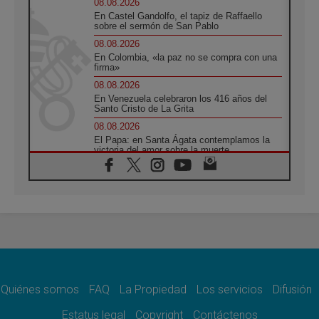
08.08.2026
En Castel Gandolfo, el tapiz de Raffaello
sobre el sermón de San Pablo
08.08.2026
En Colombia, «la paz no se compra con una
firma»
08.08.2026
En Venezuela celebraron los 416 años del
Santo Cristo de La Grita
08.08.2026
El Papa: en Santa Ágata contemplamos la
victoria del amor sobre la muerte
08.08.2026
León XIV visitará el Santuario de la Madre
del Buen Consejo de Genazzano
07.08.2026
Filipinas: el Vicariato Apostólico de Calapán
se convierte en diócesis
07.08.2026
Honduras: Los desplazados invisibles de una
crisis olvidada
Quiénes somos
FAQ
La Propiedad
Los servicios
Difusión
07.08.2026
Bokalic: "En Argentina el Papa León señalará
Estatus legal
Copyright
Contáctenos
el compromiso del cristiano"