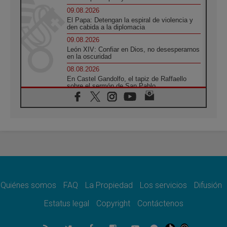
09.08.2026
El Papa: Detengan la espiral de violencia y
den cabida a la diplomacia
09.08.2026
León XIV: Confiar en Dios, no desesperarnos
en la oscuridad
08.08.2026
En Castel Gandolfo, el tapiz de Raffaello
sobre el sermón de San Pablo
08.08.2026
En Colombia, «la paz no se compra con una
firma»
08.08.2026
En Venezuela celebraron los 416 años del
Santo Cristo de La Grita
08.08.2026
El Papa: en Santa Ágata contemplamos la
victoria del amor sobre la muerte
Quiénes somos
FAQ
La Propiedad
Los servicios
Difusión
08.08.2026
León XIV visitará el Santuario de la Madre
Estatus legal
Copyright
Contáctenos
del Buen Consejo de Genazzano
07.08.2026
Filipinas: el Vicariato Apostólico de Calapán