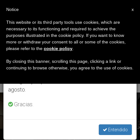
ES
Notice
×
x
Aviso importante
This website or its third party tools use cookies, which are
necessary to its functioning and required to achieve the
Del 27 de julio al 7 de agosto haremos la pausa
ETIQUETA
purposes illustrated in the cookie policy. If you want to know
anual, aprovechando que en el periodo de verano
Posts Tagged
more or withdraw your consent to all or some of the cookies,
please refer to the
cookie policy
.
se generan menos informaciones y también el
‘Caligrafía Para El
consumo de las mismas disminuye.
By closing this banner, scrolling this page, clicking a link or
continuing to browse otherwise, you agree to the use of cookies.
Diálogo’
Retomamos el trabajo ordinario de las ediciones
en inglés y español de ZENIT el lunes 10 de
agosto.
ÚLTIMAS NOTICIAS
Gracias.
Entendido
Papa Francisco: “Orar sin cesar” para “inaugurar una era de