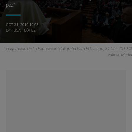
paz”
OCT 31, 2019 19:08
LARISSA I. LÓPEZ
Inauguración De La Exposición "Caligrafía Para El Diálogo, 31 Oct. 2019 ©
Vatican Media