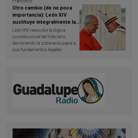
Francisco
Otro cambio (de no poca
importancia): León XIV
sustituye integralmente la
ley vaticana de Papa
León XIV reescribe la lógica
Francisco
constitucional del Vaticano,
devolviendo la soberanía papal a
sus fundamentos legales