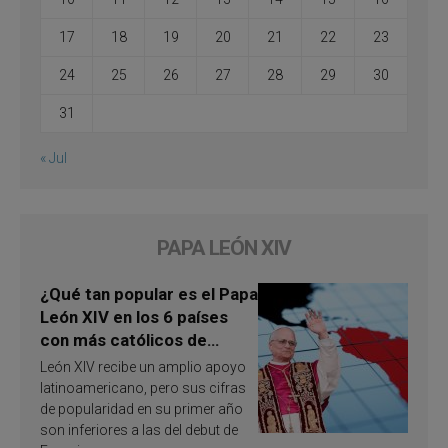
17
18
19
20
21
22
23
24
25
26
27
28
29
30
31
« Jul
PAPA LEÓN XIV
¿Qué tan popular es el Papa
León XIV en los 6 países
con más católicos de
América Latina en 2026?
León XIV recibe un amplio apoyo
Publican resultados de
latinoamericano, pero sus cifras
investigación
de popularidad en su primer año
son inferiores a las del debut de