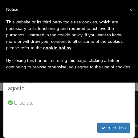
ES
Notice
×
x
Aviso importante
This website or its third party tools use cookies, which are
necessary to its functioning and required to achieve the
Del 27 de julio al 7 de agosto haremos la pausa
ETIQUETA
purposes illustrated in the cookie policy. If you want to know
anual, aprovechando que en el periodo de verano
Posts Tagged
more or withdraw your consent to all or some of the cookies,
please refer to the
cookie policy
.
se generan menos informaciones y también el
‘Camerino-San
consumo de las mismas disminuye.
By closing this banner, scrolling this page, clicking a link or
continuing to browse otherwise, you agree to the use of cookies.
Severino’
Retomamos el trabajo ordinario de las ediciones
en inglés y español de ZENIT el lunes 10 de
agosto.
ÚLTIMAS NOTICIAS
Gracias.
Entendido
Visita a Camerino, Italia: «Después del terremoto, haz un