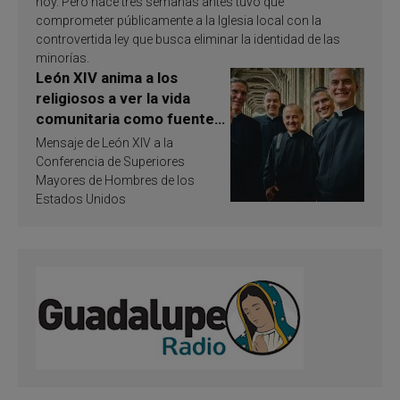
hoy. Pero hace tres semanas antes tuvo que
comprometer públicamente a la Iglesia local con la
controvertida ley que busca eliminar la identidad de las
minorías.
León XIV anima a los
religiosos a ver la vida
comunitaria como fuente
de inspiración y
Mensaje de León XIV a la
santificación
Conferencia de Superiores
Mayores de Hombres de los
Estados Unidos