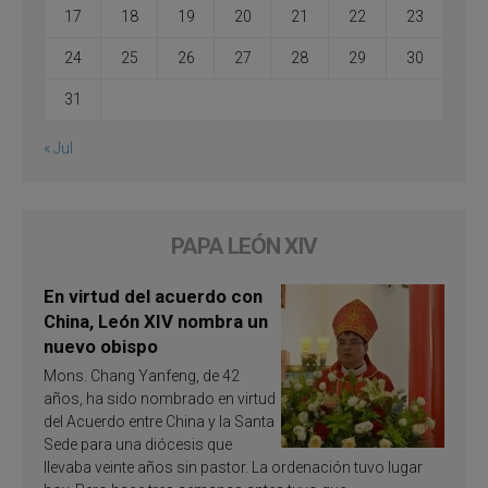
17
18
19
20
21
22
23
24
25
26
27
28
29
30
31
« Jul
PAPA LEÓN XIV
En virtud del acuerdo con
China, León XIV nombra un
nuevo obispo
Mons. Chang Yanfeng, de 42
años, ha sido nombrado en virtud
del Acuerdo entre China y la Santa
Sede para una diócesis que
llevaba veinte años sin pastor. La ordenación tuvo lugar