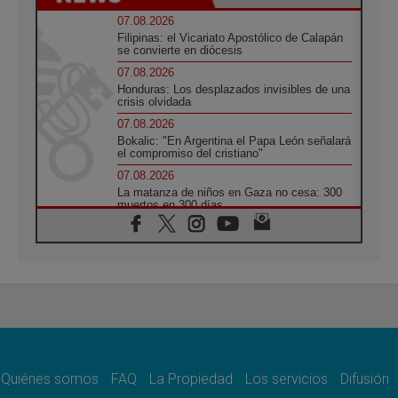
07.08.2026
Filipinas: el Vicariato Apostólico de Calapán
se convierte en diócesis
07.08.2026
Honduras: Los desplazados invisibles de una
crisis olvidada
07.08.2026
Bokalic: "En Argentina el Papa León señalará
el compromiso del cristiano"
07.08.2026
La matanza de niños en Gaza no cesa: 300
muertos en 300 días
07.08.2026
Tagle: La guerra desfigura el mundo, solo la
revelación de Dios lo transfigura
07.08.2026
Presentada la Trienal de Arte de las
Universidades Católicas: «Exercises in
Empathy»
07.08.2026
Fortunatus Nwachukwu: la comunicación
como misión al servicio del Evangelio
Quiénes somos
FAQ
La Propiedad
Los servicios
Difusión
07.08.2026