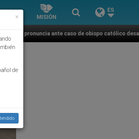
ES
×
MISIÓN
 caso de obispo católico desaparecido por la dictadu
hando
ambién
pañol de
tendido