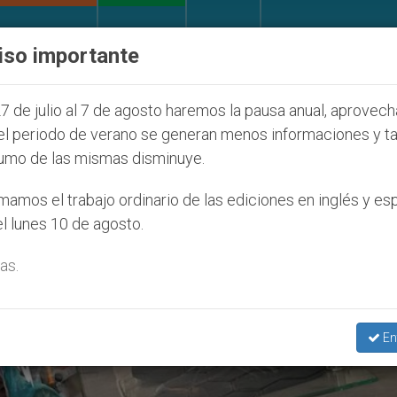
IGLESIA Y MUNDO
DOCUMENTOS
DONATIVOS
iso importante
de la Juventud Seúl 2027
ONU se pronuncia ante
7 de julio al 7 de agosto haremos la pausa anual, aprovec
el periodo de verano se generan menos informaciones y t
umo de las mismas disminuye.
ino De Vida’
amos el trabajo ordinario de las ediciones en inglés y es
l lunes 10 de agosto.
as.
En