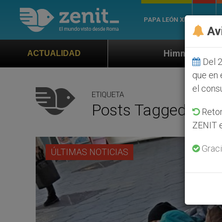
PAPA LEÓN XIV
ROMA
Av
Himno oficial de la Jornada Mundial 
ACTUALIDAD
Del 2
que en 
el cons
ETIQUETA
Posts Tagged ‘cam
Retom
ZENIT e
Graci
ÚLTIMAS NOTICIAS