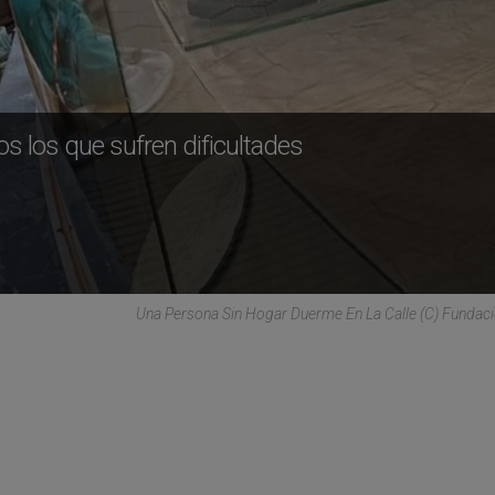
os los que sufren dificultades
Una Persona Sin Hogar Duerme En La Calle (C) Fundaci