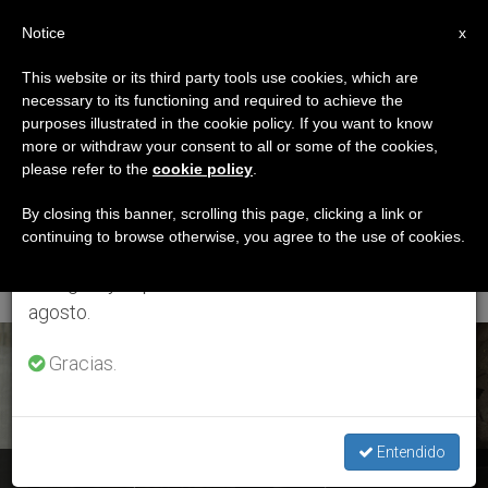
ES
Notice
×
x
Aviso importante
This website or its third party tools use cookies, which are
necessary to its functioning and required to achieve the
Del 27 de julio al 7 de agosto haremos la pausa
ETIQUETA
purposes illustrated in the cookie policy. If you want to know
anual, aprovechando que en el periodo de verano
Posts Tagged
more or withdraw your consent to all or some of the cookies,
please refer to the
cookie policy
.
se generan menos informaciones y también el
‘cardenal Mauro
consumo de las mismas disminuye.
By closing this banner, scrolling this page, clicking a link or
continuing to browse otherwise, you agree to the use of cookies.
Piacenza’
Retomamos el trabajo ordinario de las ediciones
en inglés y español de ZENIT el lunes 10 de
agosto.
ÚLTIMAS NOTICIAS
Gracias.
Entendido
Penitenciaría Apostólica: Los confesores, “ministros de la