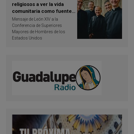
religiosos a ver la vida
comunitaria como fuente
de inspiración y
Mensaje de León XIV a la
santificación
Conferencia de Superiores
Mayores de Hombres de los
Estados Unidos