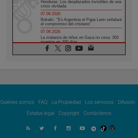
Honduras: Los desplazados invisibles de una
crisis olvidada
07.08.2026
Bokalic: "En Argentina el Papa León señalará
el compromiso del cristiano"
07.08.2026
La matanza de niños en Gaza no cesa: 300
muertos en 300 días
07.08.2026
Tagle: La guerra desfigura el mundo, solo la
revelación de Dios lo transfigura
07.08.2026
Presentada la Trienal de Arte de las
Universidades Católicas: «Exercises in
Empathy»
07.08.2026
Fortunatus Nwachukwu: la comunicación
como misión al servicio del Evangelio
Quiénes somos
FAQ
La Propiedad
Los servicios
Difusión
07.08.2026
Estatus legal
Copyright
Contáctenos
SIGNIS 2026, dar voz a las religiosas en el
espacio público
07.08.2026
Lanzan un proyecto de empoderamiento
digital para mujeres líderes en África