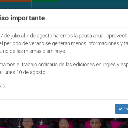
IGLESIA Y MUNDO
DOCUMENTOS
DONATIVOS
iso importante
 la Juventud Seúl 2027
ONU se pronuncia ante 
7 de julio al 7 de agosto haremos la pausa anual, aprovec
el periodo de verano se generan menos informaciones y t
umo de las mismas disminuye.
gos’
amos el trabajo ordinario de las ediciones en inglés y es
l lunes 10 de agosto.
as.
En