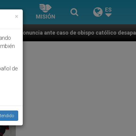
ES
×
MISIÓN
caso de obispo católico desaparecido por la dictadur
hando
ambién
pañol de
tendido