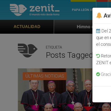
PAPA LEÓN XIV
ROMA
Av
Himno oficial de la Jornada Mundial de
ACTUALIDAD
Del 2
que en 
el cons
ETIQUETA
Posts Tagged ‘car
Retom
ZENIT e
Graci
ÚLTIMAS NOTICIAS