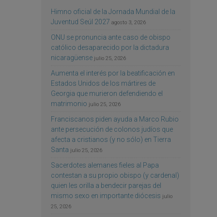
Himno oficial de la Jornada Mundial de la
Juventud Seúl 2027
agosto 3, 2026
ONU se pronuncia ante caso de obispo
católico desaparecido por la dictadura
nicaragüense
julio 25, 2026
Aumenta el interés por la beatificación en
Estados Unidos de los mártires de
Georgia que murieron defendiendo el
matrimonio
julio 25, 2026
Franciscanos piden ayuda a Marco Rubio
ante persecución de colonos judíos que
afecta a cristianos (y no sólo) en Tierra
Santa
julio 25, 2026
Sacerdotes alemanes fieles al Papa
contestan a su propio obispo (y cardenal)
quien les orilla a bendecir parejas del
mismo sexo en importante diócesis
julio
25, 2026