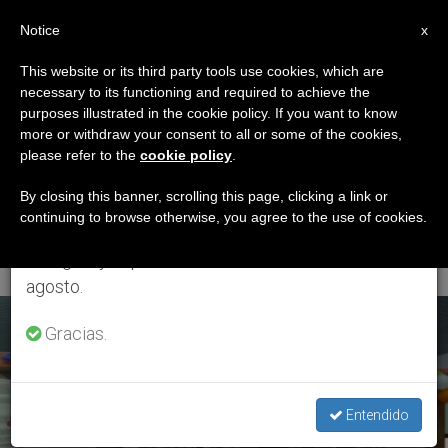
ES
Notice
×
x
Aviso importante
This website or its third party tools use cookies, which are
necessary to its functioning and required to achieve the
Del 27 de julio al 7 de agosto haremos la pausa
ETIQUETA
purposes illustrated in the cookie policy. If you want to know
anual, aprovechando que en el periodo de verano
Posts Tagged ‘Casa
more or withdraw your consent to all or some of the cookies,
please refer to the
cookie policy
.
se generan menos informaciones y también el
Hogar De Cristo
consumo de las mismas disminuye.
By closing this banner, scrolling this page, clicking a link or
continuing to browse otherwise, you agree to the use of cookies.
Nazaret’
Retomamos el trabajo ordinario de las ediciones
en inglés y español de ZENIT el lunes 10 de
agosto.
ÚLTIMAS NOTICIAS
Gracias.
Entendido