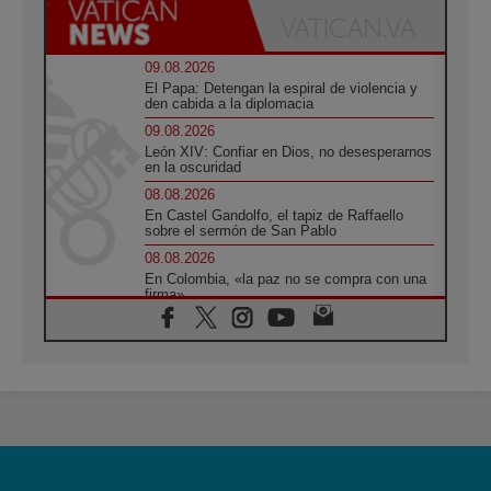
09.08.2026
El Papa: Detengan la espiral de violencia y
den cabida a la diplomacia
09.08.2026
León XIV: Confiar en Dios, no desesperarnos
en la oscuridad
08.08.2026
En Castel Gandolfo, el tapiz de Raffaello
sobre el sermón de San Pablo
08.08.2026
En Colombia, «la paz no se compra con una
firma»
08.08.2026
En Venezuela celebraron los 416 años del
Santo Cristo de La Grita
08.08.2026
El Papa: en Santa Ágata contemplamos la
victoria del amor sobre la muerte
08.08.2026
León XIV visitará el Santuario de la Madre
del Buen Consejo de Genazzano