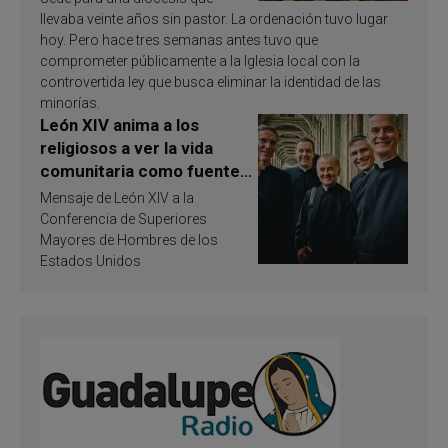
llevaba veinte años sin pastor. La ordenación tuvo lugar
hoy. Pero hace tres semanas antes tuvo que
comprometer públicamente a la Iglesia local con la
controvertida ley que busca eliminar la identidad de las
minorías.
León XIV anima a los
religiosos a ver la vida
comunitaria como fuente
de inspiración y
Mensaje de León XIV a la
santificación
Conferencia de Superiores
Mayores de Hombres de los
Estados Unidos