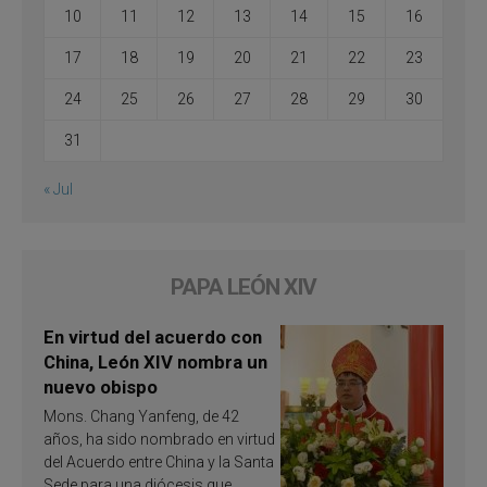
10
11
12
13
14
15
16
17
18
19
20
21
22
23
24
25
26
27
28
29
30
31
« Jul
PAPA LEÓN XIV
En virtud del acuerdo con
China, León XIV nombra un
nuevo obispo
Mons. Chang Yanfeng, de 42
años, ha sido nombrado en virtud
del Acuerdo entre China y la Santa
Sede para una diócesis que