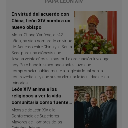
PAPA LEÓN XIV
En virtud del acuerdo con
China, León XIV nombra un
nuevo obispo
Mons. Chang Yanfeng, de 42
años, ha sido nombrado en virtud
del Acuerdo entre China y la Santa
Sede para una diócesis que
llevaba veinte años sin pastor. La ordenación tuvo lugar
hoy. Pero hace tres semanas antes tuvo que
comprometer públicamente a la Iglesia local con la
controvertida ley que busca eliminar la identidad de las
minorías.
León XIV anima a los
religiosos a ver la vida
comunitaria como fuente
de inspiración y
Mensaje de León XIV a la
santificación
Conferencia de Superiores
Mayores de Hombres de los
Estados Unidos