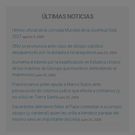
ÚLTIMAS NOTICIAS
Himno oficial de la Jornada Mundial de la Juventud Seúl
2027
agosto 3, 2026
ONU se pronuncia ante caso de obispo católico
desaparecido por la dictadura nicaragüense
julio 25, 2026
Aumenta el interés por la beatificación en Estados Unidos
de los mártires de Georgia que murieron defendiendo el
matrimonio
julio 25, 2026
Franciscanos piden ayuda a Marco Rubio ante
persecución de colonos judíos que afecta a cristianos (y
no sólo) en Tierra Santa
julio 25, 2026
Sacerdotes alemanes fieles al Papa contestan a su propio
obispo (y cardenal) quien les orilla a bendecir parejas del
mismo sexo en importante diócesis
julio 25, 2026