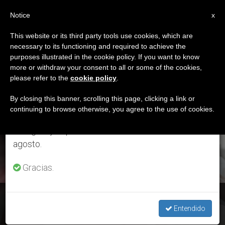
ES
Notice
×
x
Aviso importante
This website or its third party tools use cookies, which are
necessary to its functioning and required to achieve the
Del 27 de julio al 7 de agosto haremos la pausa
ETIQUETA
purposes illustrated in the cookie policy. If you want to know
anual, aprovechando que en el periodo de verano
Posts Tagged
more or withdraw your consent to all or some of the cookies,
please refer to the
cookie policy
.
se generan menos informaciones y también el
‘comentario’
consumo de las mismas disminuye.
By closing this banner, scrolling this page, clicking a link or
continuing to browse otherwise, you agree to the use of cookies.
Retomamos el trabajo ordinario de las ediciones
en inglés y español de ZENIT el lunes 10 de
ÚLTIMAS NOTICIAS
agosto.
Gracias.
Bioética: ‘Samaritanus Bonus’, comentarios al documento
sobre la eutanasia
Entendido