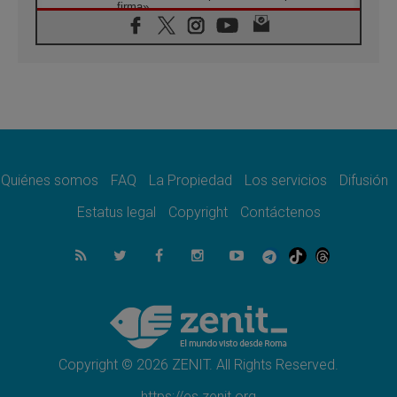
firma»
08.08.2026
En Venezuela celebraron los 416 años del
Santo Cristo de La Grita
08.08.2026
El Papa: en Santa Ágata contemplamos la
victoria del amor sobre la muerte
08.08.2026
León XIV visitará el Santuario de la Madre
del Buen Consejo de Genazzano
Quiénes somos
FAQ
La Propiedad
Los servicios
Difusión
07.08.2026
Filipinas: el Vicariato Apostólico de Calapán
Estatus legal
Copyright
Contáctenos
se convierte en diócesis
07.08.2026
Honduras: Los desplazados invisibles de una
crisis olvidada
07.08.2026
Bokalic: "En Argentina el Papa León señalará
el compromiso del cristiano"
Copyright © 2026 ZENIT. All Rights Reserved.
https://es.zenit.org