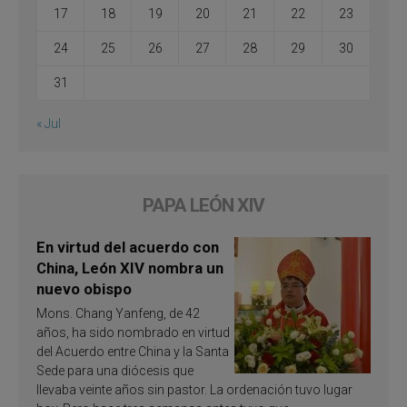
17
18
19
20
21
22
23
24
25
26
27
28
29
30
31
« Jul
PAPA LEÓN XIV
En virtud del acuerdo con
China, León XIV nombra un
nuevo obispo
Mons. Chang Yanfeng, de 42
años, ha sido nombrado en virtud
del Acuerdo entre China y la Santa
Sede para una diócesis que
llevaba veinte años sin pastor. La ordenación tuvo lugar