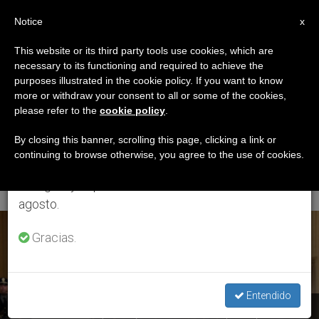
ES
Notice
×
x
Aviso importante
This website or its third party tools use cookies, which are
necessary to its functioning and required to achieve the
Del 27 de julio al 7 de agosto haremos la pausa
ETIQUETA
purposes illustrated in the cookie policy. If you want to know
anual, aprovechando que en el periodo de verano
Posts Tagged
more or withdraw your consent to all or some of the cookies,
please refer to the
cookie policy
.
se generan menos informaciones y también el
‘Comisaría De Policía
consumo de las mismas disminuye.
By closing this banner, scrolling this page, clicking a link or
continuing to browse otherwise, you agree to the use of cookies.
De Roma’
Retomamos el trabajo ordinario de las ediciones
en inglés y español de ZENIT el lunes 10 de
agosto.
ÚLTIMAS NOTICIAS
Gracias.
Entendido
Francisco aconseja a los policías de Roma que no pierdan