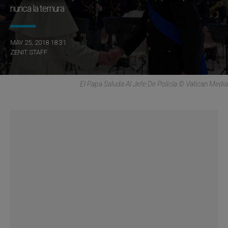
nunca la ternura
MAY 25, 2018 18:31
ZENIT STAFF
El Papa Saluda Al Jefe De Policía © Vatican Media