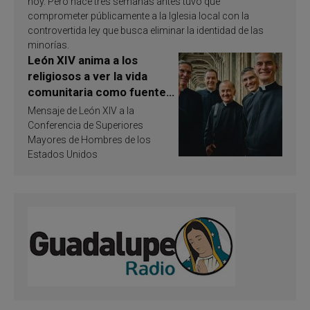
hoy. Pero hace tres semanas antes tuvo que
comprometer públicamente a la Iglesia local con la
controvertida ley que busca eliminar la identidad de las
minorías.
León XIV anima a los
religiosos a ver la vida
comunitaria como fuente
de inspiración y
Mensaje de León XIV a la
santificación
Conferencia de Superiores
Mayores de Hombres de los
Estados Unidos