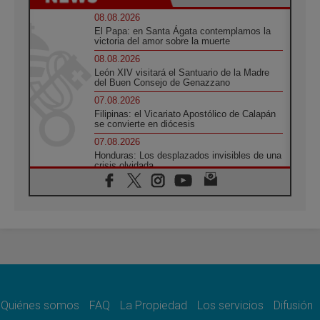
08.08.2026
El Papa: en Santa Ágata contemplamos la
victoria del amor sobre la muerte
08.08.2026
León XIV visitará el Santuario de la Madre
del Buen Consejo de Genazzano
07.08.2026
Filipinas: el Vicariato Apostólico de Calapán
se convierte en diócesis
07.08.2026
Honduras: Los desplazados invisibles de una
crisis olvidada
07.08.2026
Bokalic: "En Argentina el Papa León señalará
el compromiso del cristiano"
07.08.2026
La matanza de niños en Gaza no cesa: 300
muertos en 300 días
07.08.2026
Tagle: La guerra desfigura el mundo, solo la
revelación de Dios lo transfigura
Quiénes somos
FAQ
La Propiedad
Los servicios
Difusión
07.08.2026