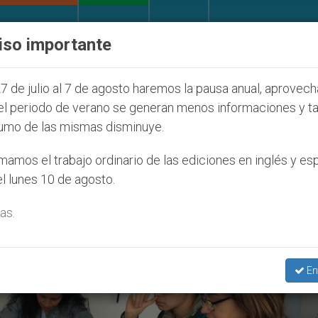
IGLESIA Y MUNDO
DOCUMENTOS
DONATIVOS
iso importante
ificación en Estados Unidos de los mártires de Georg
7 de julio al 7 de agosto haremos la pausa anual, aprovec
el periodo de verano se generan menos informaciones y t
umo de las mismas disminuye.
munities’
amos el trabajo ordinario de las ediciones en inglés y es
l lunes 10 de agosto.
as.
En