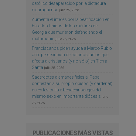
católico desaparecido por la dictadura
nicaragüense
julio 25, 2026
Aumenta el interés por la beatificación en
Estados Unidos de los mártires de
Georgia que murieron defendiendo el
matrimonio
julio 25, 2026
Franciscanos piden ayuda a Marco Rubio
ante persecución de colonos judíos que
afecta a cristianos (y no sólo) en Tierra
Santa
julio 25, 2026
Sacerdotes alemanes fieles al Papa
contestan a su propio obispo (y cardenal)
quien les orilla a bendecir parejas del
mismo sexo en importante diócesis
julio
25, 2026
PUBLICACIONES MÁS VISTAS