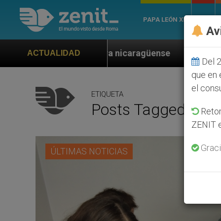
PAPA LEÓN XIV
ROMA
Av
ra nicaragüense
Aumenta el interés por la beat
ACTUALIDAD
Del 2
que en 
el cons
ETIQUETA
Posts Tagged ‘com
Retom
ZENIT e
Graci
ÚLTIMAS NOTICIAS