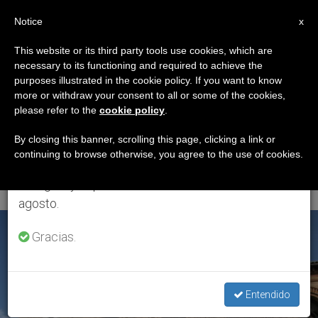
ES
Notice
×
x
Aviso importante
This website or its third party tools use cookies, which are
necessary to its functioning and required to achieve the
Del 27 de julio al 7 de agosto haremos la pausa
ETIQUETA
purposes illustrated in the cookie policy. If you want to know
anual, aprovechando que en el periodo de verano
Posts Tagged
more or withdraw your consent to all or some of the cookies,
please refer to the
cookie policy
.
se generan menos informaciones y también el
‘Comunidad San
consumo de las mismas disminuye.
By closing this banner, scrolling this page, clicking a link or
continuing to browse otherwise, you agree to the use of cookies.
Francisco De Sales’
Retomamos el trabajo ordinario de las ediciones
en inglés y español de ZENIT el lunes 10 de
agosto.
ÚLTIMAS NOTICIAS
Gracias.
Entendido