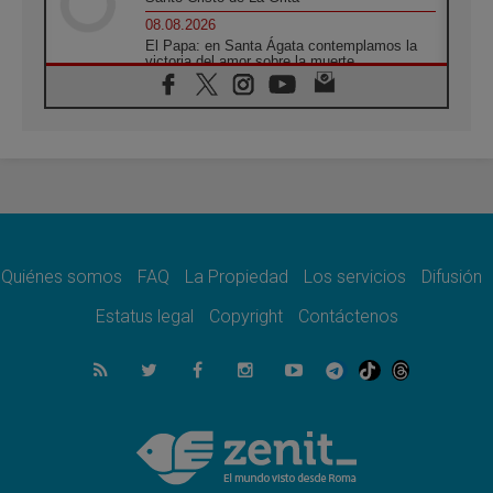
08.08.2026
El Papa: en Santa Ágata contemplamos la
victoria del amor sobre la muerte
08.08.2026
León XIV visitará el Santuario de la Madre
del Buen Consejo de Genazzano
07.08.2026
Filipinas: el Vicariato Apostólico de Calapán
se convierte en diócesis
07.08.2026
Honduras: Los desplazados invisibles de una
crisis olvidada
Quiénes somos
FAQ
La Propiedad
Los servicios
Difusión
07.08.2026
Bokalic: "En Argentina el Papa León señalará
Estatus legal
Copyright
Contáctenos
el compromiso del cristiano"
07.08.2026
La matanza de niños en Gaza no cesa: 300
muertos en 300 días
07.08.2026
Tagle: La guerra desfigura el mundo, solo la
revelación de Dios lo transfigura