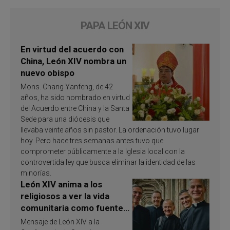
PAPA LEÓN XIV
En virtud del acuerdo con
China, León XIV nombra un
nuevo obispo
Mons. Chang Yanfeng, de 42
años, ha sido nombrado en virtud
del Acuerdo entre China y la Santa
Sede para una diócesis que
llevaba veinte años sin pastor. La ordenación tuvo lugar
hoy. Pero hace tres semanas antes tuvo que
comprometer públicamente a la Iglesia local con la
controvertida ley que busca eliminar la identidad de las
minorías.
León XIV anima a los
religiosos a ver la vida
comunitaria como fuente
de inspiración y
Mensaje de León XIV a la