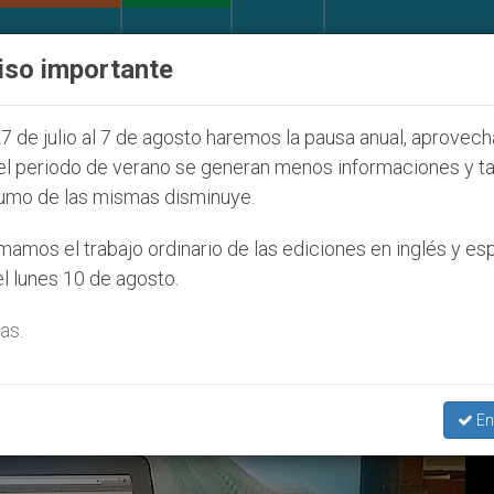
IGLESIA Y MUNDO
DOCUMENTOS
DONATIVOS
iso importante
la Juventud Seúl 2027
ONU se pronuncia ante c
7 de julio al 7 de agosto haremos la pausa anual, aprovec
el periodo de verano se generan menos informaciones y t
umo de las mismas disminuye.
unión A Divorciados’
amos el trabajo ordinario de las ediciones en inglés y es
l lunes 10 de agosto.
as.
En