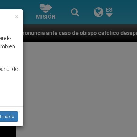
ES
×
MISIÓN
aso de obispo católico desaparecido por la dictadura
hando
ambién
pañol de
tendido