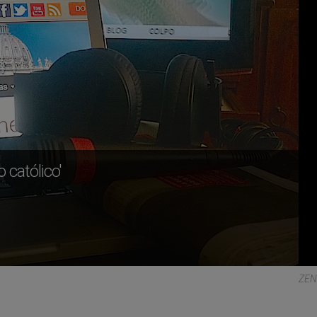
o católico'
ZEN