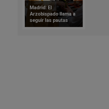
Madrid: El
Arzobispado llama a
seguir las pautas
marcadas por las
autoridades
sanitarias