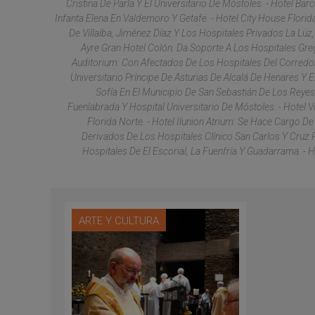
Cristina De Parla Y El Universitario De Móstoles. - Hotel Ba
Infanta Elena En Valdemoro Y Getafe. - Hotel City House Florid
De Villalba, Jiménez Díaz Y Los Hospitales Privados La Luz,
Ayre Gran Hotel Colón: Da Soporte A Los Hospitales Greg
Auditorium: Con Afectados De Los Hospitales Del Corredor 
Universitario Príncipe De Asturias De Alcalá De Henares Y 
Sofía En El Municipio De San Sebastián De Los Reyes.
Fuenlabrada Y Hospital Universitario De Móstoles. - Hotel V
Florida Norte. - Hotel Ilunion Atrium: Se Hace Cargo D
Derivados De Los Hospitales Clínico San Carlos Y Cruz 
Hospitales De El Escorial, La Fuenfría Y Guadarrama. -
ARTE Y CULTURA