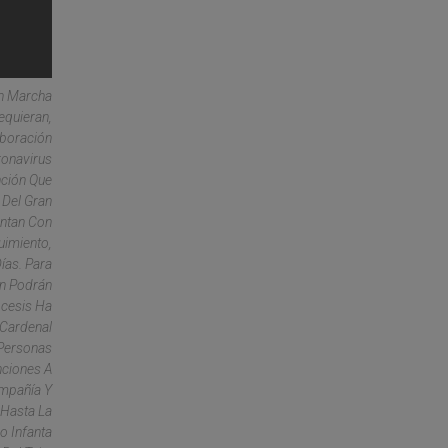
En Marcha
equieran,
aboración
ronavirus
nción Que
Del Gran
ntan Con
uimiento,
ías. Para
én Podrán
ócesis Ha
 Cardenal
Personas
nciones A
ompañía Y
Hasta La
o Infanta