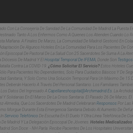
dado Con La Consejería De Sanidad De La Comunidad De Madrid La Puesta 
 Destinado Tanto A Los Enfermos Como A Quienes Los Atienden Cuando Lo R
Esta Mañana. A Finales De Marzo, La Comunidad De Madrid Gestionó En Col
 Adaptación De Algunos Hoteles En La Comunidad Para Los Pacientes De Co
ión Episcopal De Pastoral De La Salud Con 25 Sacerdotes Se Suma A La Ate
a Diócesis De Madrid Y El
Hospital Temporal De IFEMA
, Donde Son
Testigos
Batalla Contra La COVID-19.
¿Cómo Solicitar El Servicio?
Estos Hoteles Cue
Sólo Para Pacientes No Dependientes, Solo Para Cuidados Básicos Y De Seg
dad Sanitaria, Y Solo Como Una Solución Temporal Para Un Máximo De 15 D
tes Deberán Hacerlo A Través Del Personal Sanitario. Los Familiares Tambi
n Los Datos Del Ingresado A
Capellaneshospital@archimadrid.es
. La Archidi
Y Solidarias En El Marco De La Crisis Sanitaria. El Pasado 26 De Marzo, El
ínez-Almedia, Que Los Sacerdotes De Madrid Celebraran
Responsos
Por Las 
 Como Morgue Durante Esta Emergencia Sanitaria Debido Al Aumento De Defu
 Un
Servicio Telefónico
De Escucha En El Duelo Y Otra Línea Telefónica De C
a De Madrid Y La Delegación Episcopal De Jóvenes.
Hoteles Medicalizados
rid Son Doce: - NH Parla: Recibe Pacientes De Los Hospitales Universitari