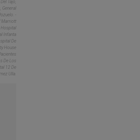
Del Tajo,
, General
ozuelo. -
 Marriott
 Hospital
l Infanta
spital De
ity House
Pacientes
os De Los
tal 12 De
mez Ulla.