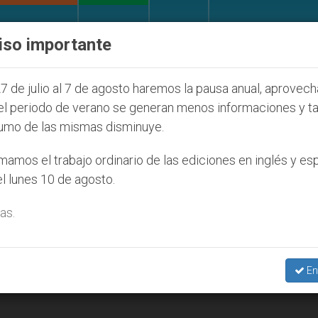
IGLESIA Y MUNDO
DOCUMENTOS
DONATIVOS
iso importante
2027
ONU se pronuncia ante caso de obispo cat
7 de julio al 7 de agosto haremos la pausa anual, aprovec
el periodo de verano se generan menos informaciones y t
umo de las mismas disminuye.
ejería De Sanidad’
amos el trabajo ordinario de las ediciones en inglés y es
l lunes 10 de agosto.
as.
En
 pacientes de los hoteles medicalizados