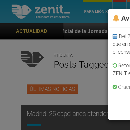
PAPA LEÓN XIV
ROMA
Av
o oficial de la Jornada Mundial de la Juventud Seúl 
ACTUALIDAD
Del 2
que en 
el cons
ETIQUETA
Posts Tagged ‘Cons
Retom
ZENIT e
Graci
ÚLTIMAS NOTICIAS
Madrid: 25 capellanes atenderán a los