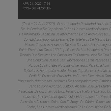
APR 21, 2020 17:54
ROSA DIE ALCOLEA
(
Zenit
– 21 Abril 2020).- El Arzobispado De Madrid Ha Acor
De Un Servicio De Capellanía En Los Hoteles Medicalizados,
Ha Informado La Oficina De Información De La Archidiócesis 
Con La Asociación Empresarial De Hoteleros De Madrid La
Menos Graves. El Arranque De Este Servicio De La Delegac
Están Prestando Otros 130 Capellanes En Los Hospitales De L
Trabajo Que Realizan Los Sanitarios En Primera Línea De Esta 
Una Condición Básica: Las Habitaciones Están Pensadas 
Porque Los Hoteles No Están Diseñados Para Una Activi
Solicitar El Acompañamiento De Los Capellanes, Los Pacien
Pedir Su Presencia Enviando Un Correo Electrónico Co
Impulsado Numerosas Iniciativas De Acompañamiento Espiritual 
Carlos Osoro Autorizó, Junto Al Alcalde José Luis Mart
Fallecidas De Coronavirus En El Palacio De Hielo, Habilitado
Causa De La Pandemia. Igualmente, El Arzobispado Ofrece
Atención A Personas Solas Con El Apoyo De Cáritas Diocesan
Fecha, Los Hoteles Medicalizados En La Comunidad De Mad