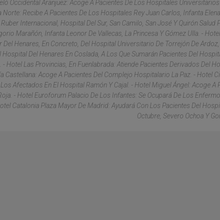
rceló Occidental Aranjuez: Acoge A Pacientes De Los Hospitales Universitarios 
a Norte: Recibe A Pacientes De Los Hospitales Rey Juan Carlos, Infanta Elena
 Ruber Internacional, Hospital Del Sur, San Camilo, San José Y Quirón Salud P
orio Marañón, Infanta Leonor De Vallecas, La Princesa Y Gómez Ulla. - Hotel
Del Henares, En Concreto, Del Hospital Universitario De Torrejón De Ardoz,
El Hospital Del Henares En Coslada, A Los Que Sumarán Pacientes Del Hospita
 - Hotel Las Provincias, En Fuenlabrada: Atiende Pacientes Derivados Del Ho
ía Castellana: Acoge A Pacientes Del Complejo Hospitalario La Paz. - Hotel C
e Los Afectados En El Hospital Ramón Y Cajal. - Hotel Miguel Ángel: Acoge A 
Roja. - Hotel Euroforum Palacio De Los Infantes: Se Ocupará De Los Enferm
 Hotel Catalonia Plaza Mayor De Madrid: Ayudará Con Los Pacientes Del Hospi
Octubre, Severo Ochoa Y Go