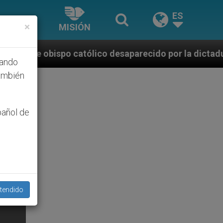
ES
×
MISIÓN
ólico desaparecido por la dictadura nicaragüense
hando
ambién
pañol de
tendido