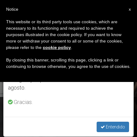
ES
Notice
×
x
Aviso importante
This website or its third party tools use cookies, which are
necessary to its functioning and required to achieve the
Del 27 de julio al 7 de agosto haremos la pausa
ETIQUETA
purposes illustrated in the cookie policy. If you want to know
anual, aprovechando que en el periodo de verano
Posts Tagged
more or withdraw your consent to all or some of the cookies,
please refer to the
cookie policy
.
se generan menos informaciones y también el
‘construir’
consumo de las mismas disminuye.
By closing this banner, scrolling this page, clicking a link or
continuing to browse otherwise, you agree to the use of cookies.
Retomamos el trabajo ordinario de las ediciones
en inglés y español de ZENIT el lunes 10 de
ÚLTIMAS NOTICIAS
agosto.
Gracias.
Mensaje del Papa para la 106ª Jornada Mundial del
Migrante y del Refugiado
Entendido
SEP 27, 2020 09:00