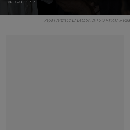
LARISSA I. LÓPEZ
Papa Francisco En Lesbos, 2016 © Vatican Media