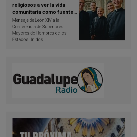
religiosos a ver la vida
comunitaria como fuente
de inspiración y
Mensaje de León XIV a la
santificación
Conferencia de Superiores
Mayores de Hombres de los
Estados Unidos