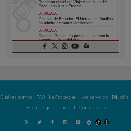
Programa oficial del Viaje Apostólico del
Papa León XIV a Francia
07.08.2026
Obispos de Ecuador: El bien de las familias
no admite premuras legislativas
06.08.2026
Cardenal Parolin: La paz comienza con la
empatía al dolor del otro
06.08.2026
Fray Marco Vianelli: Aprender el Evangelio
de la Paz en la Escuela de San Francisco
06.08.2026
La visita del Papa León XIV a Asís en un
minuto
06.08.2026
El agradecimiento de los jóvenes al Papa:
«Hoy nos sentimos Iglesia»
Quiénes somos
FAQ
La Propiedad
Los servicios
Difusión
06.08.2026
Líbano: Reanudan los coloquios en Roma en
Estatus legal
Copyright
Contáctenos
medio de tensiones y ataques en el sur del
país
06.08.2026
Hiroshima y Nagasaki, 81 años después.
Comienzan "Diez Días Oración por la Paz"