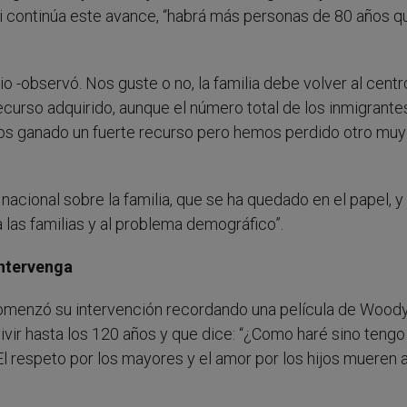
si continúa este avance, “habrá más personas de 80 años q
o -observó. Nos guste o no, la familia debe volver al centr
recurso adquirido, aunque el número total de los inmigrante
mos ganado un fuerte recurso pero hemos perdido otro muy
nacional sobre la familia, que se ha quedado en el papel, 
a las familias y al problema demográfico”.
intervenga
omenzó su intervención recordando una película de Woody 
 vivir hasta los 120 años y que dice: “¿Como haré sino tengo
El respeto por los mayores y el amor por los hijos mueren a