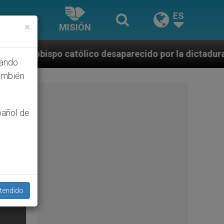
ES
×
MISIÓN
co desaparecido por la dictadura nicaragüense
hando
ambién
pañol de
tendido