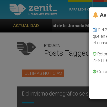
PAPA LEÓN XIV
ROMA
Av
oficial de la Jornada Mundial de la Juventud Seúl 202
ACTUALIDAD
Del 2
que en 
el cons
ETIQUETA
Posts Tagged ‘con
Retom
ZENIT e
Graci
ÚLTIMAS NOTICIAS
Del invierno demográfico se sale ayud