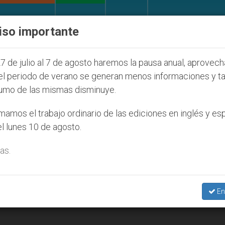
IGLESIA Y MUNDO
DOCUMENTOS
DONATIVOS
iso importante
7
ONU se pronuncia ante caso de obispo católi
7 de julio al 7 de agosto haremos la pausa anual, aprovec
el periodo de verano se generan menos informaciones y t
umo de las mismas disminuye.
trol Demografico’
amos el trabajo ordinario de las ediciones en inglés y es
l lunes 10 de agosto.
as.
En
ando a las familias