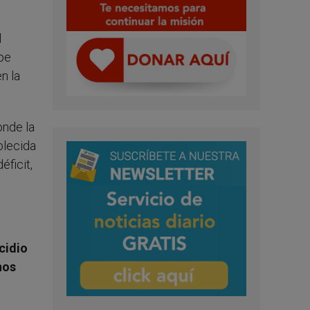
l
ppe
n la
onde la
blecida
éficit,
cidio
nos