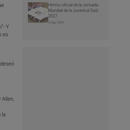
ue
Himno oficial de la Jornada
Mundial de la Juventud Seúl
2027
3 Ago 2026
o”- Y
s es
y deseó
Allen,
 la