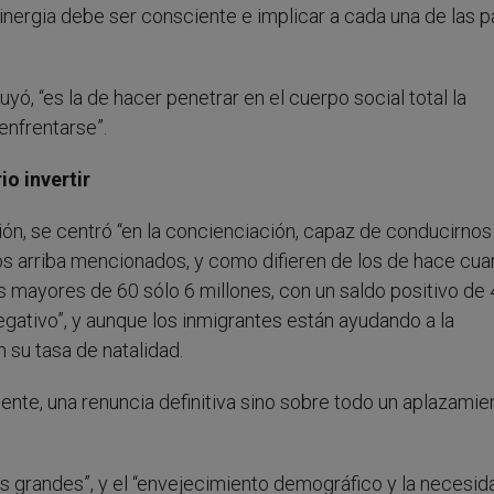
 sinergia debe ser consciente e implicar a cada una de las p
yó, “es la de hacer penetrar en el cuerpo social total la
enfrentarse”.
io invertir
ión, se centró “en la concienciación, capaz de conducirnos 
os arriba mencionados, y como difieren de los de hace cua
os mayores de 60 sólo 6 millones, con un saldo positivo de
negativo”, y aunque los inmigrantes están ayudando a la
 su tasa de natalidad.
nte, una renuncia definitiva sino sobre todo un aplazamie
os grandes”, y el “envejecimiento demográfico y la necesid