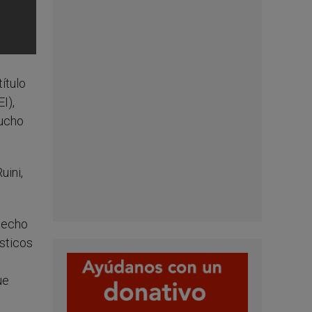
ítulo
I),
mucho
uini,
 hecho
sticos
ue