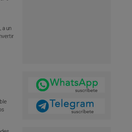
, a un
nvertir
ble
os
tades