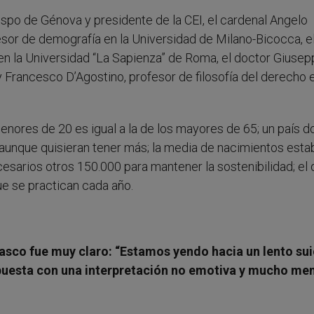
bispo de Génova y presidente de la CEI, el cardenal Angelo
esor de demografía en la Universidad de Milano-Bicocca, e
 en la Universidad “La Sapienza” de Roma, el doctor Giuse
 y Francesco D’Agostino, profesor de filosofía del derecho e
 menores de 20 es igual a la de los mayores de 65; un país d
 aunque quisieran tener más; la media de nacimientos esta
esarios otros 150.000 para mantener la sostenibilidad; el d
e se practican cada año.
asco fue muy claro: “Estamos yendo hacia un lento sui
opuesta con una interpretación no emotiva y mucho me