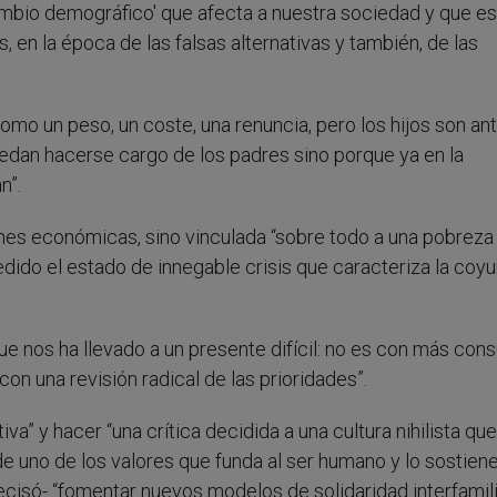
'cambio demográfico' que afecta a nuestra sociedad y que es
 en la época de las falsas alternativas y también, de las
como un peso, un coste, una renuncia, pero los hijos son an
uedan hacerse cargo de los padres sino porque ya en la
n”.
nes económicas, sino vinculada “sobre todo a una pobreza
dido el estado de innegable crisis que caracteriza la coyu
que nos ha llevado a un presente difícil: no es con más co
on una revisión radical de las prioridades”.
va” y hacer “una crítica decidida a una cultura nihilista que
e uno de los valores que funda al ser humano y lo sostiene
precisó- “fomentar nuevos modelos de solidaridad interfamili