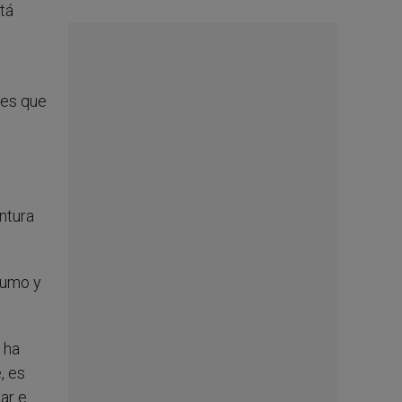
tá
tes que
ntura
nsumo y
 ha
, es
ar e