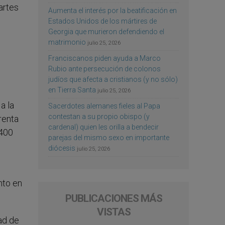
artes
Aumenta el interés por la beatificación en
Estados Unidos de los mártires de
Georgia que murieron defendiendo el
matrimonio
julio 25, 2026
Franciscanos piden ayuda a Marco
Rubio ante persecución de colonos
judíos que afecta a cristianos (y no sólo)
en Tierra Santa
julio 25, 2026
a la
Sacerdotes alemanes fieles al Papa
contestan a su propio obispo (y
renta
cardenal) quien les orilla a bendecir
 400
parejas del mismo sexo en importante
diócesis
julio 25, 2026
nto en
PUBLICACIONES MÁS
VISTAS
ad de