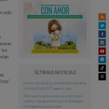
an sido
e
desean,
 los
entan
ÚLTIMAS NOTICIAS
ias
icos”.
Himno oficial de la Jornada Mundial de la
Juventud Seúl 2027
agosto 3, 2026
ONU se pronuncia ante caso de obispo
católico desaparecido por la dictadura
nicaragüense
julio 25, 2026