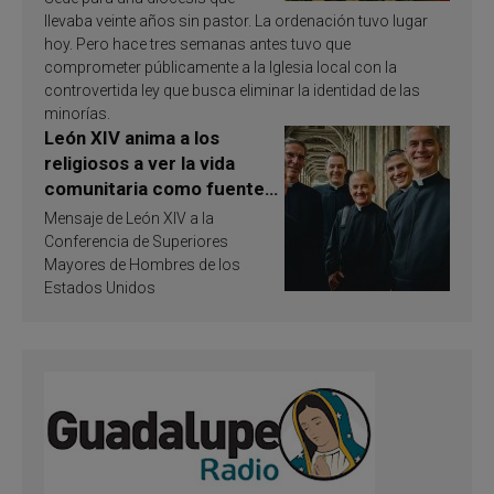
llevaba veinte años sin pastor. La ordenación tuvo lugar
hoy. Pero hace tres semanas antes tuvo que
comprometer públicamente a la Iglesia local con la
controvertida ley que busca eliminar la identidad de las
minorías.
León XIV anima a los
religiosos a ver la vida
comunitaria como fuente
de inspiración y
Mensaje de León XIV a la
santificación
Conferencia de Superiores
Mayores de Hombres de los
Estados Unidos