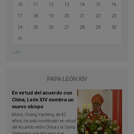
10
11
12
13
14
15
16
17
18
19
20
21
22
23
24
25
26
27
28
29
30
31
« Jul
PAPA LEÓN XIV
En virtud del acuerdo con
China, León XIV nombra un
nuevo obispo
Mons. Chang Yanfeng, de 42
años, ha sido nombrado en virtud
del Acuerdo entre China y la Santa
Sede para una diócesis que