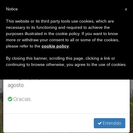
ES
Notice
×
x
Aviso importante
This website or its third party tools use cookies, which are
necessary to its functioning and required to achieve the
Del 27 de julio al 7 de agosto haremos la pausa
ETIQUETA
purposes illustrated in the cookie policy. If you want to know
anual, aprovechando que en el periodo de verano
Posts Tagged
more or withdraw your consent to all or some of the cookies,
please refer to the
cookie policy
.
se generan menos informaciones y también el
‘Creatividad De Los
consumo de las mismas disminuye.
By closing this banner, scrolling this page, clicking a link or
continuing to browse otherwise, you agree to the use of cookies.
Laicos’
Retomamos el trabajo ordinario de las ediciones
en inglés y español de ZENIT el lunes 10 de
agosto.
ÚLTIMAS NOTICIAS
Gracias.
Entendido