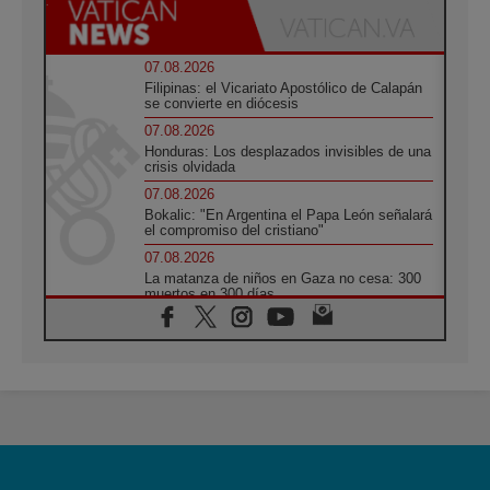
07.08.2026
Filipinas: el Vicariato Apostólico de Calapán
se convierte en diócesis
07.08.2026
Honduras: Los desplazados invisibles de una
crisis olvidada
07.08.2026
Bokalic: "En Argentina el Papa León señalará
el compromiso del cristiano"
07.08.2026
La matanza de niños en Gaza no cesa: 300
muertos en 300 días
07.08.2026
Tagle: La guerra desfigura el mundo, solo la
revelación de Dios lo transfigura
07.08.2026
Presentada la Trienal de Arte de las
Universidades Católicas: «Exercises in
Empathy»
07.08.2026
Fortunatus Nwachukwu: la comunicación