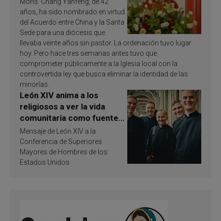
Mons. Chang Yanfeng, de 42
años, ha sido nombrado en virtud
del Acuerdo entre China y la Santa
Sede para una diócesis que
llevaba veinte años sin pastor. La ordenación tuvo lugar
hoy. Pero hace tres semanas antes tuvo que
comprometer públicamente a la Iglesia local con la
controvertida ley que busca eliminar la identidad de las
minorías.
León XIV anima a los
religiosos a ver la vida
comunitaria como fuente
de inspiración y
Mensaje de León XIV a la
santificación
Conferencia de Superiores
Mayores de Hombres de los
Estados Unidos