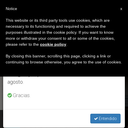
ES
Notice
×
x
Aviso importante
This website or its third party tools use cookies, which are
necessary to its functioning and required to achieve the
Del 27 de julio al 7 de agosto haremos la pausa
ETIQUETA
purposes illustrated in the cookie policy. If you want to know
anual, aprovechando que en el periodo de verano
Posts Tagged
more or withdraw your consent to all or some of the cookies,
please refer to the
cookie policy
.
se generan menos informaciones y también el
‘cuarentena’
consumo de las mismas disminuye.
By closing this banner, scrolling this page, clicking a link or
continuing to browse otherwise, you agree to the use of cookies.
Retomamos el trabajo ordinario de las ediciones
en inglés y español de ZENIT el lunes 10 de
ÚLTIMAS NOTICIAS
agosto.
Gracias.
COVID-19: 4 miembros de la Guardia Suiza en cuarentena
Entendido