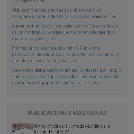
2027
agosto 3, 2026
ONU se pronuncia ante caso de obispo católico
desaparecido por la dictadura nicaragüense
julio 25, 2026
Aumenta el interés por la beatificación en Estados Unidos
de los mártires de Georgia que murieron defendiendo el
matrimonio
julio 25, 2026
Franciscanos piden ayuda a Marco Rubio ante
persecución de colonos judíos que afecta a cristianos (y
no sólo) en Tierra Santa
julio 25, 2026
Sacerdotes alemanes fieles al Papa contestan a su propio
obispo (y cardenal) quien les orilla a bendecir parejas del
mismo sexo en importante diócesis
julio 25, 2026
PUBLICACIONES MÁS VISTAS
Himno oficial de la Jornada Mundial de la
Juventud Seúl 2027