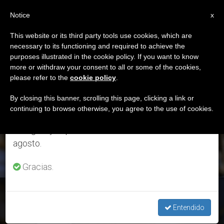
ES
Notice
×
x
Aviso importante
This website or its third party tools use cookies, which are
necessary to its functioning and required to achieve the
Del 27 de julio al 7 de agosto haremos la pausa
ETIQUETA
purposes illustrated in the cookie policy. If you want to know
anual, aprovechando que en el periodo de verano
Posts Tagged ‘darse A
more or withdraw your consent to all or some of the cookies,
please refer to the
cookie policy
.
se generan menos informaciones y también el
Los Demás’
consumo de las mismas disminuye.
By closing this banner, scrolling this page, clicking a link or
continuing to browse otherwise, you agree to the use of cookies.
Retomamos el trabajo ordinario de las ediciones
en inglés y español de ZENIT el lunes 10 de
ÚLTIMAS NOTICIAS
agosto.
Gracias.
Lecturas de verano: Santa Teresa de Calcuta, “La alegría de
darse a los demás”
Entendido