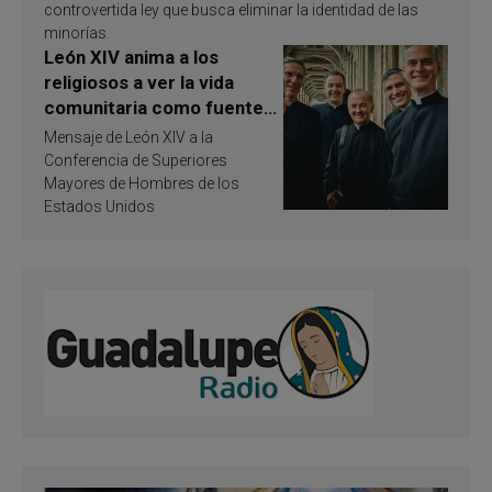
controvertida ley que busca eliminar la identidad de las
minorías.
León XIV anima a los
religiosos a ver la vida
comunitaria como fuente
de inspiración y
Mensaje de León XIV a la
santificación
Conferencia de Superiores
Mayores de Hombres de los
Estados Unidos