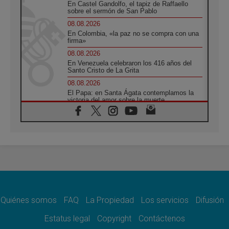
En Castel Gandolfo, el tapiz de Raffaello
sobre el sermón de San Pablo
08.08.2026
En Colombia, «la paz no se compra con una
firma»
08.08.2026
En Venezuela celebraron los 416 años del
Santo Cristo de La Grita
08.08.2026
El Papa: en Santa Ágata contemplamos la
victoria del amor sobre la muerte
08.08.2026
León XIV visitará el Santuario de la Madre
del Buen Consejo de Genazzano
07.08.2026
Filipinas: el Vicariato Apostólico de Calapán
se convierte en diócesis
07.08.2026
Honduras: Los desplazados invisibles de una
crisis olvidada
Quiénes somos
FAQ
La Propiedad
Los servicios
Difusión
07.08.2026
Bokalic: "En Argentina el Papa León señalará
Estatus legal
Copyright
Contáctenos
el compromiso del cristiano"