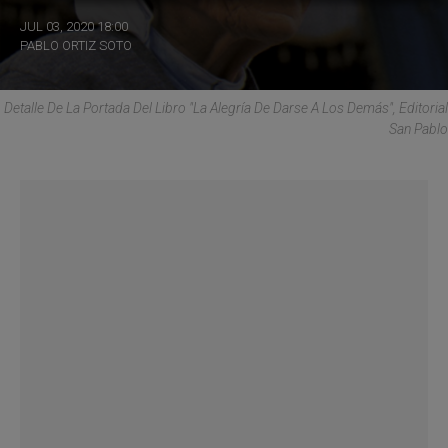
JUL 03, 2020 18:00
PABLO ORTIZ SOTO
Detalle De La Portada Del Libro "La Alegría De Darse A Los Demás", Editorial
San Pablo