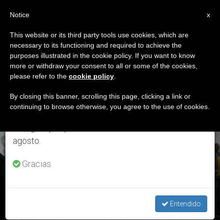
ES
Notice
×
x
Aviso importante
This website or its third party tools use cookies, which are
necessary to its functioning and required to achieve the
Del 27 de julio al 7 de agosto haremos la pausa
ETIQUETA
purposes illustrated in the cookie policy. If you want to know
anual, aprovechando que en el periodo de verano
Posts Tagged
more or withdraw your consent to all or some of the cookies,
please refer to the
cookie policy
.
se generan menos informaciones y también el
‘deportistas’
consumo de las mismas disminuye.
By closing this banner, scrolling this page, clicking a link or
continuing to browse otherwise, you agree to the use of cookies.
Retomamos el trabajo ordinario de las ediciones
en inglés y español de ZENIT el lunes 10 de
ÚLTIMAS NOTICIAS
agosto.
Gracias.
Deporte: COVID-19, el Papa conversa con participantes en
subasta solidaria
Entendido