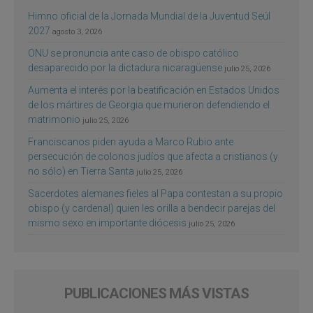
Himno oficial de la Jornada Mundial de la Juventud Seúl
2027
agosto 3, 2026
ONU se pronuncia ante caso de obispo católico
desaparecido por la dictadura nicaragüense
julio 25, 2026
Aumenta el interés por la beatificación en Estados Unidos
de los mártires de Georgia que murieron defendiendo el
matrimonio
julio 25, 2026
Franciscanos piden ayuda a Marco Rubio ante
persecución de colonos judíos que afecta a cristianos (y
no sólo) en Tierra Santa
julio 25, 2026
Sacerdotes alemanes fieles al Papa contestan a su propio
obispo (y cardenal) quien les orilla a bendecir parejas del
mismo sexo en importante diócesis
julio 25, 2026
PUBLICACIONES MÁS VISTAS