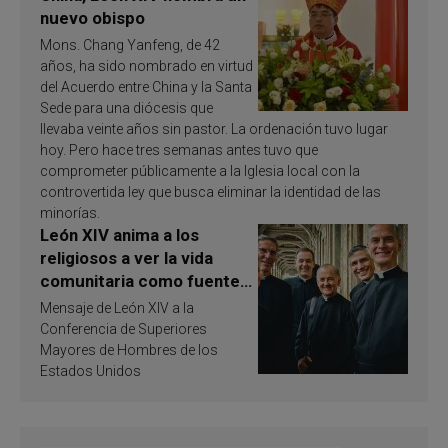
nuevo obispo
Mons. Chang Yanfeng, de 42
años, ha sido nombrado en virtud
del Acuerdo entre China y la Santa
Sede para una diócesis que
llevaba veinte años sin pastor. La ordenación tuvo lugar
hoy. Pero hace tres semanas antes tuvo que
comprometer públicamente a la Iglesia local con la
controvertida ley que busca eliminar la identidad de las
minorías.
León XIV anima a los
religiosos a ver la vida
comunitaria como fuente
de inspiración y
Mensaje de León XIV a la
santificación
Conferencia de Superiores
Mayores de Hombres de los
Estados Unidos