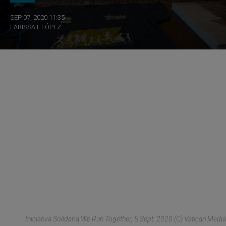
SEP 07, 2020 11:35
LARISSA I. LÓPEZ
Iniciativa Solidaria We Run Together, 5 Sept. 2020 (C) Vatican Media