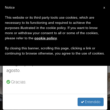
ES
Notice
×
x
Aviso importante
This website or its third party tools use cookies, which are
necessary to its functioning and required to achieve the
Del 27 de julio al 7 de agosto haremos la pausa
ETIQUETA
purposes illustrated in the cookie policy. If you want to know
anual, aprovechando que en el periodo de verano
Posts Tagged
more or withdraw your consent to all or some of the cookies,
please refer to the
cookie policy
.
se generan menos informaciones y también el
‘desarrollo Humano
consumo de las mismas disminuye.
By closing this banner, scrolling this page, clicking a link or
continuing to browse otherwise, you agree to the use of cookies.
Integral’
Retomamos el trabajo ordinario de las ediciones
en inglés y español de ZENIT el lunes 10 de
agosto.
ÚLTIMAS NOTICIAS
Gracias.
Entendido
Drogas y adicciones: Necesidad de un humanismo del