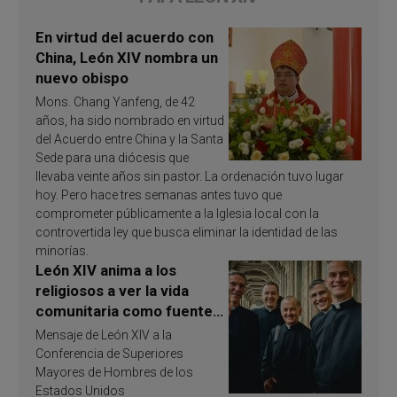
En virtud del acuerdo con
China, León XIV nombra un
nuevo obispo
Mons. Chang Yanfeng, de 42
años, ha sido nombrado en virtud
del Acuerdo entre China y la Santa
Sede para una diócesis que
llevaba veinte años sin pastor. La ordenación tuvo lugar
hoy. Pero hace tres semanas antes tuvo que
comprometer públicamente a la Iglesia local con la
controvertida ley que busca eliminar la identidad de las
minorías.
León XIV anima a los
religiosos a ver la vida
comunitaria como fuente
de inspiración y
Mensaje de León XIV a la
santificación
Conferencia de Superiores
Mayores de Hombres de los
Estados Unidos