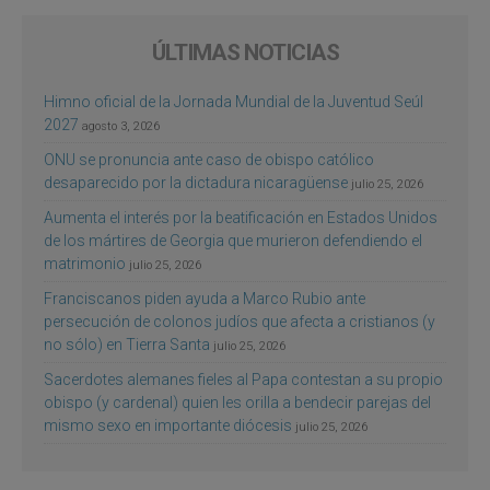
ÚLTIMAS NOTICIAS
Himno oficial de la Jornada Mundial de la Juventud Seúl
2027
agosto 3, 2026
ONU se pronuncia ante caso de obispo católico
desaparecido por la dictadura nicaragüense
julio 25, 2026
Aumenta el interés por la beatificación en Estados Unidos
de los mártires de Georgia que murieron defendiendo el
matrimonio
julio 25, 2026
Franciscanos piden ayuda a Marco Rubio ante
persecución de colonos judíos que afecta a cristianos (y
no sólo) en Tierra Santa
julio 25, 2026
Sacerdotes alemanes fieles al Papa contestan a su propio
obispo (y cardenal) quien les orilla a bendecir parejas del
mismo sexo en importante diócesis
julio 25, 2026