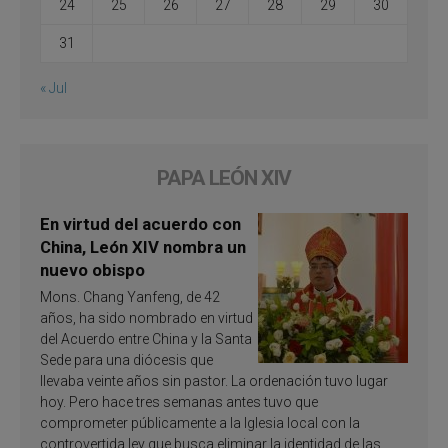
24
25
26
27
28
29
30
31
« Jul
PAPA LEÓN XIV
En virtud del acuerdo con
China, León XIV nombra un
nuevo obispo
Mons. Chang Yanfeng, de 42
años, ha sido nombrado en virtud
del Acuerdo entre China y la Santa
Sede para una diócesis que
llevaba veinte años sin pastor. La ordenación tuvo lugar
hoy. Pero hace tres semanas antes tuvo que
comprometer públicamente a la Iglesia local con la
controvertida ley que busca eliminar la identidad de las