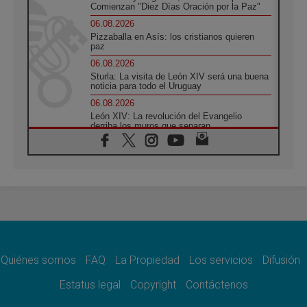
Comienzan "Diez Días Oración por la Paz"
06.08.2026
Pizzaballa en Asís: los cristianos quieren
paz
06.08.2026
Sturla: La visita de León XIV será una buena
noticia para todo el Uruguay
06.08.2026
León XIV: La revolución del Evangelio
derriba los muros que separan
06.08.2026
La Iglesia en Ceuta: caridad y esperanza
frente al drama migratorio
06.08.2026
La visita del Papa a Perú será un tiempo de
gracia reconciliación y esperanza
06.08.2026
Cardenal Rossi: "La llegada del Papa León a
Argentina es un homenaje a Francisco"
Quiénes somos
FAQ
La Propiedad
Los servicios
Difusión
06.08.2026
En Asís, León XIV invita a los jóvenes a
Estatus legal
Copyright
Contáctenos
«construir la civilización del amor»
05.08.2026