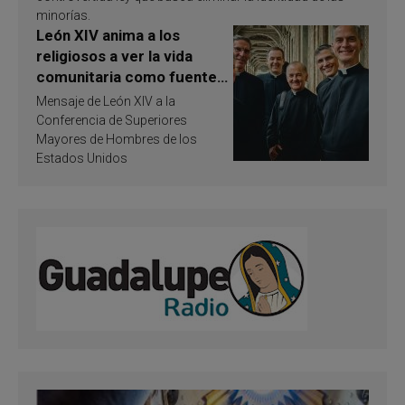
minorías.
León XIV anima a los
religiosos a ver la vida
comunitaria como fuente
de inspiración y
Mensaje de León XIV a la
santificación
Conferencia de Superiores
Mayores de Hombres de los
Estados Unidos