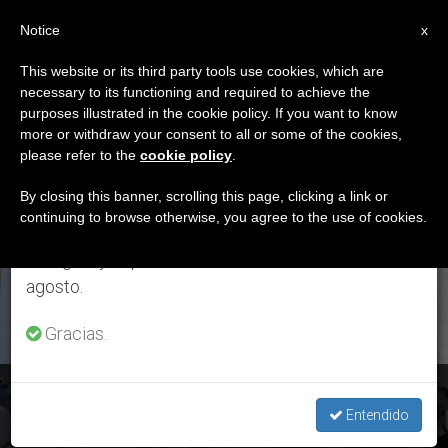
ES
Notice
×
x
Aviso importante
This website or its third party tools use cookies, which are
necessary to its functioning and required to achieve the
Del 27 de julio al 7 de agosto haremos la pausa
ETIQUETA
purposes illustrated in the cookie policy. If you want to know
anual, aprovechando que en el periodo de verano
Posts Tagged
more or withdraw your consent to all or some of the cookies,
please refer to the
cookie policy
.
se generan menos informaciones y también el
‘Deuteronomio’
consumo de las mismas disminuye.
By closing this banner, scrolling this page, clicking a link or
continuing to browse otherwise, you agree to the use of cookies.
Retomamos el trabajo ordinario de las ediciones
en inglés y español de ZENIT el lunes 10 de
ÚLTIMAS NOTICIAS
agosto.
Gracias.
Audiencia general: "La verdadera esclavitud es la de no
saber amar"
Entendido