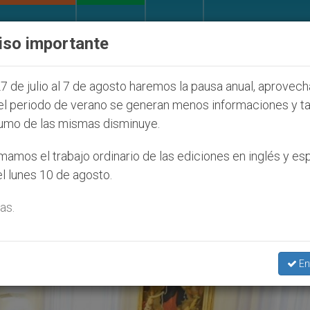
IGLESIA Y MUNDO
DOCUMENTOS
DONATIVOS
iso importante
Juventud Seúl 2027
ONU se pronuncia ante caso 
7 de julio al 7 de agosto haremos la pausa anual, aprovec
el periodo de verano se generan menos informaciones y t
umo de las mismas disminuye.
rma’
amos el trabajo ordinario de las ediciones en inglés y es
l lunes 10 de agosto.
as.
En