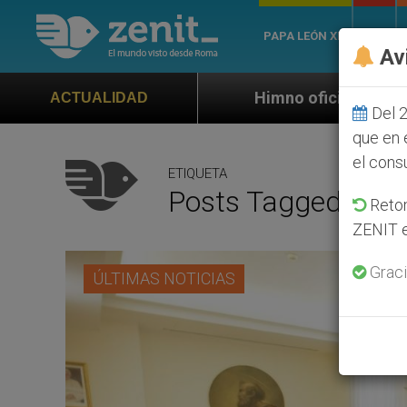
PAPA LEÓN XIV
ROMA
Av
Himno oficial de la Jornada Mundial de la 
ACTUALIDAD
Del 2
que en 
el cons
ETIQUETA
Posts Tagged ‘Dha
Retom
ZENIT e
Graci
ÚLTIMAS NOTICIAS