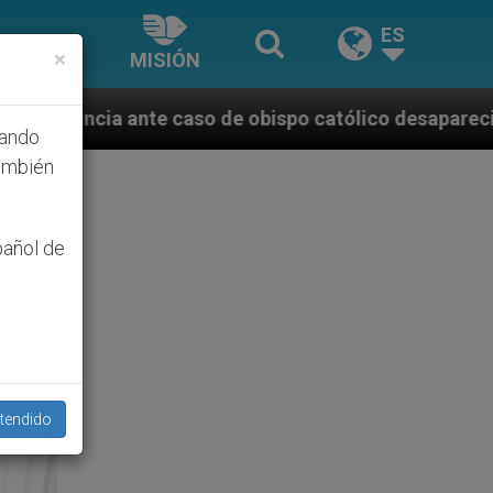
ES
×
MISIÓN
de obispo católico desaparecido por la dictadura ni
hando
ambién
pañol de
tendido