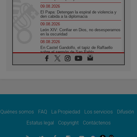
09.08.2026
El Papa: Detengan la espiral de violencia y
den cabida a la diplomacia
09.08.2026
León XIV: Confiar en Dios, no desesperarnos
en la oscuridad
08.08.2026
En Castel Gandolfo, el tapiz de Raffaello
sobre el sermón de San Pablo
08.08.2026
En Colombia, «la paz no se compra con una
firma»
08.08.2026
En Venezuela celebraron los 416 años del
Santo Cristo de La Grita
08.08.2026
El Papa: en Santa Ágata contemplamos la
victoria del amor sobre la muerte
Quiénes somos
FAQ
La Propiedad
Los servicios
Difusión
08.08.2026
León XIV visitará el Santuario de la Madre
Estatus legal
Copyright
Contáctenos
del Buen Consejo de Genazzano
07.08.2026
Filipinas: el Vicariato Apostólico de Calapán