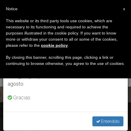
ES
Notice
×
x
Aviso importante
This website or its third party tools use cookies, which are
necessary to its functioning and required to achieve the
Del 27 de julio al 7 de agosto haremos la pausa
ETIQUETA
purposes illustrated in the cookie policy. If you want to know
anual, aprovechando que en el periodo de verano
Posts Tagged
more or withdraw your consent to all or some of the cookies,
please refer to the
cookie policy
.
se generan menos informaciones y también el
‘diócesis De Gregorio
consumo de las mismas disminuye.
By closing this banner, scrolling this page, clicking a link or
continuing to browse otherwise, you agree to the use of cookies.
De Laferrere’
Retomamos el trabajo ordinario de las ediciones
en inglés y español de ZENIT el lunes 10 de
agosto.
ÚLTIMAS NOTICIAS
Gracias.
Argentina: Mons. Torres Carbonell, obispo de Gregorio de
Laferrere
Entendido