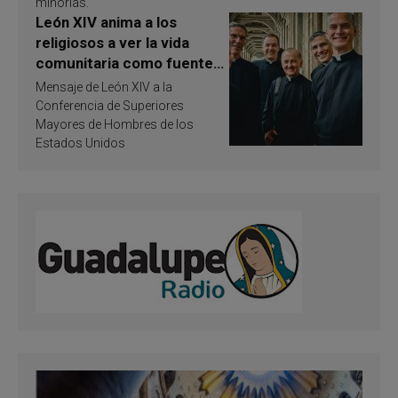
minorías.
León XIV anima a los
religiosos a ver la vida
comunitaria como fuente
de inspiración y
Mensaje de León XIV a la
santificación
Conferencia de Superiores
Mayores de Hombres de los
Estados Unidos