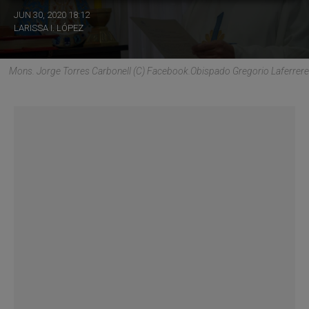
JUN 30, 2020 18:12
LARISSA I. LÓPEZ
Mons. Jorge Torres Carbonell (C) Facebook.Obispado Gregorio Laferrere