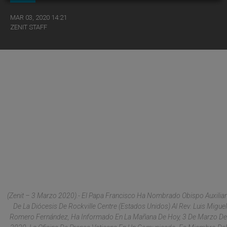
MAR 03, 2020 14:21
ZENIT STAFF
(
Zenit –
3 Marzo 2020).- El Papa Francisco Ha Nombrado Obispo Auxiliar
De La Diócesis De Rockville Centre (Estados Unidos) Al Rev. Luis Miguel
Romero Fernández, Ha Informado En La Mañana De Hoy, 3 De Marzo De