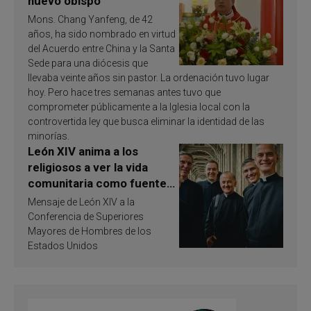
nuevo obispo
Mons. Chang Yanfeng, de 42
años, ha sido nombrado en virtud
del Acuerdo entre China y la Santa
Sede para una diócesis que
llevaba veinte años sin pastor. La ordenación tuvo lugar
hoy. Pero hace tres semanas antes tuvo que
comprometer públicamente a la Iglesia local con la
controvertida ley que busca eliminar la identidad de las
minorías.
León XIV anima a los
religiosos a ver la vida
comunitaria como fuente
de inspiración y
Mensaje de León XIV a la
santificación
Conferencia de Superiores
Mayores de Hombres de los
Estados Unidos