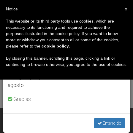
ES
Notice
×
x
Aviso importante
This website or its third party tools use cookies, which are
necessary to its functioning and required to achieve the
Del 27 de julio al 7 de agosto haremos la pausa
ETIQUETA
purposes illustrated in the cookie policy. If you want to know
anual, aprovechando que en el periodo de verano
Posts Tagged
more or withdraw your consent to all or some of the cookies,
please refer to the
cookie policy
.
se generan menos informaciones y también el
‘díocesis De Rockville
consumo de las mismas disminuye.
By closing this banner, scrolling this page, clicking a link or
continuing to browse otherwise, you agree to the use of cookies.
Centre’
Retomamos el trabajo ordinario de las ediciones
en inglés y español de ZENIT el lunes 10 de
agosto.
ÚLTIMAS NOTICIAS
Gracias.
Estados Unidos: El P. Luis M. Romero, nuevo obispo auxiliar
de Rockville Centre
Entendido