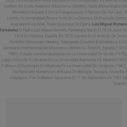
2020, La Oficina De Prensa Vaticana En Un Comunicado. Es Miembro Del
Instituto De Cristo Redentor (Misioneros Identes), Hasta Ahora Vicario Del
Ministerio Hispano Y De La Evangelización Y Párroco De
Our Lady Of
Loretto
En Hempstead (Nueva York) En La Diócesis De Rockville Centre,
Asignándole La Sede Titular Episcopal De Egara.
Luis Miguel Romero
Fernández
El Padre Luis Miguel Romero Fernández Nació El 16 De Junio De
1954 En Palencia, España. En 1972 Ingresó En El Instituto De Cristo
Redentor (
Missionari Identes
), Realizando Estudios Eclesiásticos En El
Seminario Internacional De Misioneros Identes En Tenerife, España (1974-
1980). Estudió Ciencias Biológicas En La Universidad De Sevilla (1978),
Luego Filosofía Y Literatura En La Universidad Autónoma De Madrid (1985)
Y Obtuvo El Doctorado En Medicina En La Universidad De Zaragoza (1987).
Ha Publicado Numerosos Artículos De Biología, Teología, Filosofía Y
Educación. Fue Ordenado Sacerdote El 11 De Septiembre De 1981 En
Tenerife.