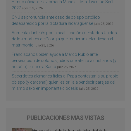
Himno oficial de la Jornada Mundial de la Juventud Seúl
2027
agosto 3, 2026
ONU se pronuncia ante caso de obispo católico
desaparecido por la dictadura nicaragüense
julio 25, 2026
Aumenta el interés por la beatificación en Estados Unidos
de los mártires de Georgia que murieron defendiendo el
matrimonio
julio 25, 2026
Franciscanos piden ayuda a Marco Rubio ante
persecución de colonos judíos que afecta a cristianos (y
no sólo) en Tierra Santa
julio 25, 2026
Sacerdotes alemanes fieles al Papa contestan a su propio
obispo (y cardenal) quien les orilla a bendecir parejas del
mismo sexo en importante diócesis
julio 25, 2026
PUBLICACIONES MÁS VISTAS
Himno oficial de la Jornada Mundial de la