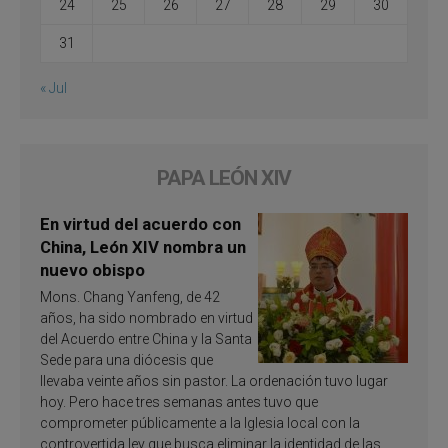
24
25
26
27
28
29
30
31
« Jul
PAPA LEÓN XIV
En virtud del acuerdo con
China, León XIV nombra un
nuevo obispo
Mons. Chang Yanfeng, de 42
años, ha sido nombrado en virtud
del Acuerdo entre China y la Santa
Sede para una diócesis que
llevaba veinte años sin pastor. La ordenación tuvo lugar
hoy. Pero hace tres semanas antes tuvo que
comprometer públicamente a la Iglesia local con la
controvertida ley que busca eliminar la identidad de las