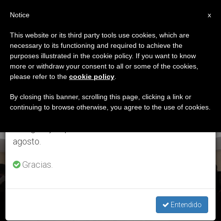
ES
Notice
×
x
Aviso importante
This website or its third party tools use cookies, which are
necessary to its functioning and required to achieve the
Del 27 de julio al 7 de agosto haremos la pausa
ETIQUETA
purposes illustrated in the cookie policy. If you want to know
anual, aprovechando que en el periodo de verano
Posts Tagged ‘don De
more or withdraw your consent to all or some of the cookies,
please refer to the
cookie policy
.
se generan menos informaciones y también el
La Gratuidad’
consumo de las mismas disminuye.
By closing this banner, scrolling this page, clicking a link or
continuing to browse otherwise, you agree to the use of cookies.
Retomamos el trabajo ordinario de las ediciones
en inglés y español de ZENIT el lunes 10 de
ÚLTIMAS NOTICIAS
agosto.
Gracias.
Santa Marta: Custodiar “el don de la gratuidad” de Dios
Entendido