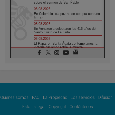
sobre el sermón de San Pablo
08.08.2026
En Colombia, «la paz no se compra con una
firma»
08.08.2026
En Venezuela celebraron los 416 años del
Santo Cristo de La Grita
08.08.2026
El Papa: en Santa Ágata contemplamos la
victoria del amor sobre la muerte
08.08.2026
León XIV visitará el Santuario de la Madre
del Buen Consejo de Genazzano
07.08.2026
Filipinas: el Vicariato Apostólico de Calapán
se convierte en diócesis
07.08.2026
Honduras: Los desplazados invisibles de una
crisis olvidada
Quiénes somos
FAQ
La Propiedad
Los servicios
Difusión
07.08.2026
Bokalic: "En Argentina el Papa León señalará
Estatus legal
Copyright
Contáctenos
el compromiso del cristiano"
07.08.2026