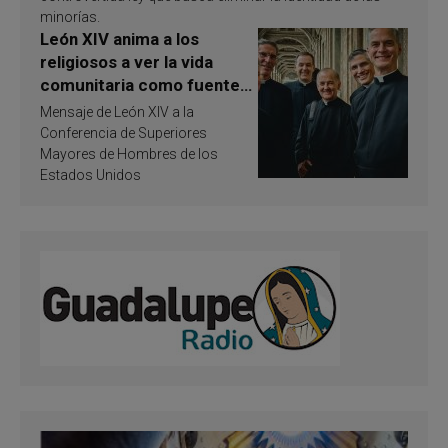
minorías.
León XIV anima a los
religiosos a ver la vida
comunitaria como fuente
de inspiración y
Mensaje de León XIV a la
santificación
Conferencia de Superiores
Mayores de Hombres de los
Estados Unidos