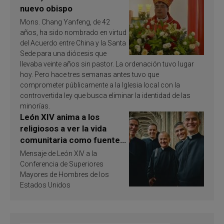
nuevo obispo
Mons. Chang Yanfeng, de 42
años, ha sido nombrado en virtud
del Acuerdo entre China y la Santa
Sede para una diócesis que
llevaba veinte años sin pastor. La ordenación tuvo lugar
hoy. Pero hace tres semanas antes tuvo que
comprometer públicamente a la Iglesia local con la
controvertida ley que busca eliminar la identidad de las
minorías.
León XIV anima a los
religiosos a ver la vida
comunitaria como fuente
de inspiración y
Mensaje de León XIV a la
santificación
Conferencia de Superiores
Mayores de Hombres de los
Estados Unidos