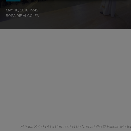
MAY 10, 2018 19:42
ROSA DIE ALCOLEA
El Papa Saluda A La Comunidad De Nomadelfia © Vatican Media