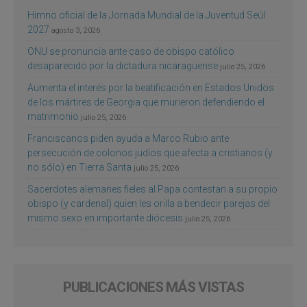
Himno oficial de la Jornada Mundial de la Juventud Seúl
2027
agosto 3, 2026
ONU se pronuncia ante caso de obispo católico
desaparecido por la dictadura nicaragüense
julio 25, 2026
Aumenta el interés por la beatificación en Estados Unidos
de los mártires de Georgia que murieron defendiendo el
matrimonio
julio 25, 2026
Franciscanos piden ayuda a Marco Rubio ante
persecución de colonos judíos que afecta a cristianos (y
no sólo) en Tierra Santa
julio 25, 2026
Sacerdotes alemanes fieles al Papa contestan a su propio
obispo (y cardenal) quien les orilla a bendecir parejas del
mismo sexo en importante diócesis
julio 25, 2026
PUBLICACIONES MÁS VISTAS