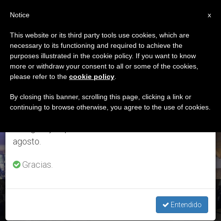
ES
Notice
×
x
Aviso importante
This website or its third party tools use cookies, which are
necessary to its functioning and required to achieve the
Del 27 de julio al 7 de agosto haremos la pausa
ETIQUETA
purposes illustrated in the cookie policy. If you want to know
anual, aprovechando que en el periodo de verano
Posts Tagged ‘Don
more or withdraw your consent to all or some of the cookies,
please refer to the
cookie policy
.
se generan menos informaciones y también el
Zeno Saltini’
consumo de las mismas disminuye.
By closing this banner, scrolling this page, clicking a link or
continuing to browse otherwise, you agree to the use of cookies.
Retomamos el trabajo ordinario de las ediciones
en inglés y español de ZENIT el lunes 10 de
ÚLTIMAS NOTICIAS
agosto.
Gracias.
Nomadelfia: "La ley de la fraternidad" que soñó don Zeno
Saltini
Entendido