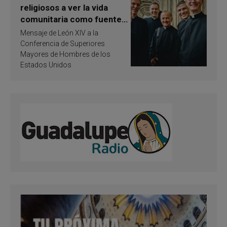
religiosos a ver la vida
comunitaria como fuente
de inspiración y
Mensaje de León XIV a la
santificación
Conferencia de Superiores
Mayores de Hombres de los
Estados Unidos