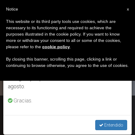
ES
Notice
×
x
Aviso importante
This website or its third party tools use cookies, which are
necessary to its functioning and required to achieve the
Del 27 de julio al 7 de agosto haremos la pausa
ETIQUETA
purposes illustrated in the cookie policy. If you want to know
anual, aprovechando que en el periodo de verano
Posts Tagged
more or withdraw your consent to all or some of the cookies,
please refer to the
cookie policy
.
se generan menos informaciones y también el
‘Egmont’
consumo de las mismas disminuye.
By closing this banner, scrolling this page, clicking a link or
continuing to browse otherwise, you agree to the use of cookies.
Retomamos el trabajo ordinario de las ediciones
en inglés y español de ZENIT el lunes 10 de
ÚLTIMAS NOTICIAS
agosto.
Gracias.
La Autoridad de Información Financiera, dentro del circuito
internacional «Egmont Secure Web»
Entendido
JAN 23, 2020 13:15