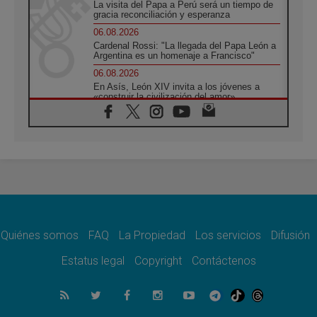
La visita del Papa a Perú será un tiempo de
gracia reconciliación y esperanza
06.08.2026
Cardenal Rossi: "La llegada del Papa León a
Argentina es un homenaje a Francisco"
06.08.2026
En Asís, León XIV invita a los jóvenes a
«construir la civilización del amor»
05.08.2026
El cardenal Parolin en México: Toda la
sociedad necesita el mensaje del Evangelio
05.08.2026
Santa María la Mayor, Makrickas: La gracia
de Dios desciende sobre el mundo
05.08.2026
Cristianos y confucianos: Respeto y
sabiduría para afrontar los urgentes desafíos
de hoy
Quiénes somos
FAQ
La Propiedad
Los servicios
Difusión
05.08.2026
Estatus legal
Copyright
Contáctenos
En marcha hacia Asís en nombre de San
Francisco, a la espera de León
05.08.2026
Venezuela, Padre Pagniello: "En medio del
dolor, una Iglesia que no se rinde"