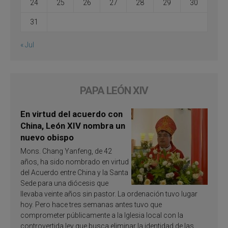
24
25
26
27
28
29
30
31
« Jul
PAPA LEÓN XIV
En virtud del acuerdo con
China, León XIV nombra un
nuevo obispo
Mons. Chang Yanfeng, de 42
años, ha sido nombrado en virtud
del Acuerdo entre China y la Santa
Sede para una diócesis que
llevaba veinte años sin pastor. La ordenación tuvo lugar
hoy. Pero hace tres semanas antes tuvo que
comprometer públicamente a la Iglesia local con la
controvertida ley que busca eliminar la identidad de las