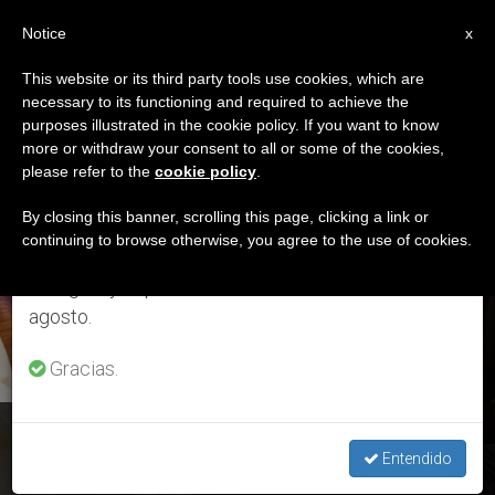
ES
Notice
×
x
Aviso importante
This website or its third party tools use cookies, which are
necessary to its functioning and required to achieve the
Del 27 de julio al 7 de agosto haremos la pausa
ETIQUETA
purposes illustrated in the cookie policy. If you want to know
anual, aprovechando que en el periodo de verano
Posts Tagged
more or withdraw your consent to all or some of the cookies,
please refer to the
cookie policy
.
se generan menos informaciones y también el
‘ejemplares’
consumo de las mismas disminuye.
By closing this banner, scrolling this page, clicking a link or
continuing to browse otherwise, you agree to the use of cookies.
Retomamos el trabajo ordinario de las ediciones
en inglés y español de ZENIT el lunes 10 de
ÚLTIMAS NOTICIAS
agosto.
Gracias.
“Habla con un sacerdote”: Los jóvenes españoles se
movilizan
Entendido