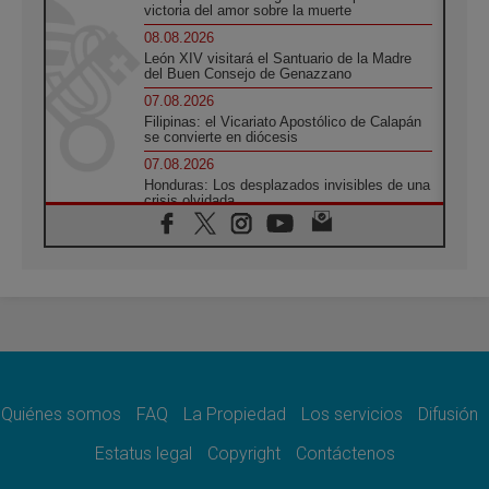
victoria del amor sobre la muerte
08.08.2026
León XIV visitará el Santuario de la Madre
del Buen Consejo de Genazzano
07.08.2026
Filipinas: el Vicariato Apostólico de Calapán
se convierte en diócesis
07.08.2026
Honduras: Los desplazados invisibles de una
crisis olvidada
07.08.2026
Bokalic: "En Argentina el Papa León señalará
el compromiso del cristiano"
07.08.2026
La matanza de niños en Gaza no cesa: 300
muertos en 300 días
07.08.2026
Tagle: La guerra desfigura el mundo, solo la
revelación de Dios lo transfigura
Quiénes somos
FAQ
La Propiedad
Los servicios
Difusión
07.08.2026
Presentada la Trienal de Arte de las
Estatus legal
Copyright
Contáctenos
Universidades Católicas: «Exercises in
Empathy»