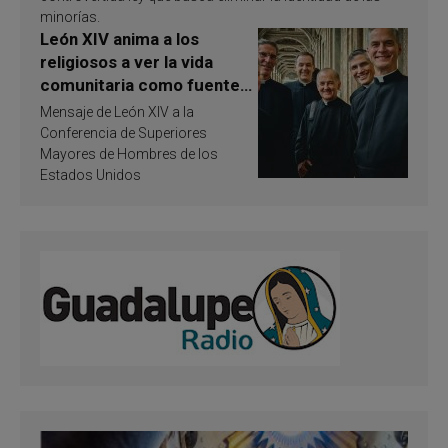
minorías.
León XIV anima a los
religiosos a ver la vida
comunitaria como fuente
de inspiración y
Mensaje de León XIV a la
santificación
Conferencia de Superiores
Mayores de Hombres de los
Estados Unidos