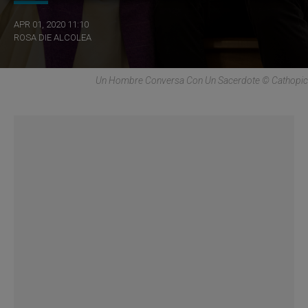
APR 01, 2020 11:10
ROSA DIE ALCOLEA
Un Hombre Conversa Con Un Sacerdote © Cathopic