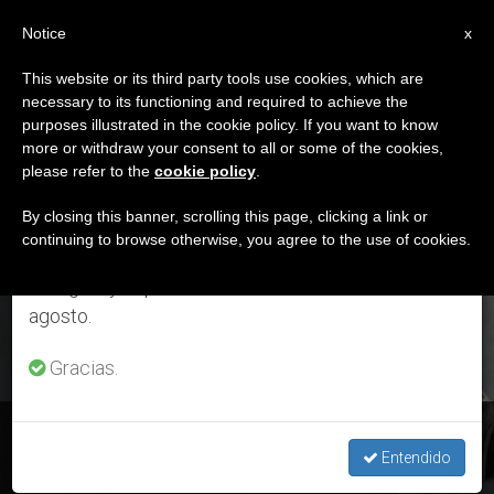
ES
Notice
×
x
Aviso importante
This website or its third party tools use cookies, which are
necessary to its functioning and required to achieve the
Del 27 de julio al 7 de agosto haremos la pausa
ETIQUETA
purposes illustrated in the cookie policy. If you want to know
anual, aprovechando que en el periodo de verano
Posts Tagged ‘el Buen
more or withdraw your consent to all or some of the cookies,
please refer to the
cookie policy
.
se generan menos informaciones y también el
Algoritmo’
consumo de las mismas disminuye.
By closing this banner, scrolling this page, clicking a link or
continuing to browse otherwise, you agree to the use of cookies.
Retomamos el trabajo ordinario de las ediciones
en inglés y español de ZENIT el lunes 10 de
ÚLTIMAS NOTICIAS
agosto.
Gracias.
Inteligencia Artificial: La Pontificia Academia para la Vida
buscará el “Buen Algoritmo”
Entendido