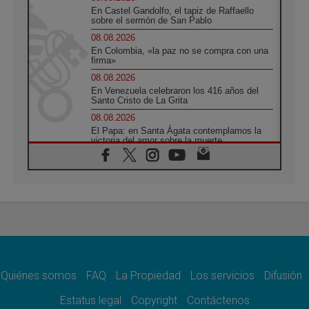
En Castel Gandolfo, el tapiz de Raffaello
sobre el sermón de San Pablo
08.08.2026
En Colombia, «la paz no se compra con una
firma»
08.08.2026
En Venezuela celebraron los 416 años del
Santo Cristo de La Grita
08.08.2026
El Papa: en Santa Ágata contemplamos la
victoria del amor sobre la muerte
08.08.2026
León XIV visitará el Santuario de la Madre
del Buen Consejo de Genazzano
07.08.2026
Filipinas: el Vicariato Apostólico de Calapán
se convierte en diócesis
07.08.2026
Honduras: Los desplazados invisibles de una
crisis olvidada
Quiénes somos
FAQ
La Propiedad
Los servicios
Difusión
07.08.2026
Bokalic: "En Argentina el Papa León señalará
Estatus legal
Copyright
Contáctenos
el compromiso del cristiano"