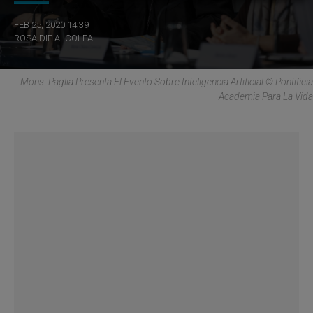
FEB 25, 2020 14:39
ROSA DIE ALCOLEA
Mons. Paglia Presenta El Evento Sobre Inteligencia Artificial © Pontificia
Academia Para La Vida