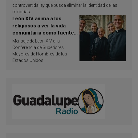
controvertida ley que busca eliminar la identidad de las
minorías.
León XIV anima a los
religiosos a ver la vida
comunitaria como fuente
de inspiración y
Mensaje de León XIV a la
santificación
Conferencia de Superiores
Mayores de Hombres de los
Estados Unidos