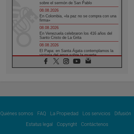
sobre el sermón de San Pablo
08.08.2026
En Colombia, «la paz no se compra con una
firma»
08.08.2026
En Venezuela celebraron los 416 años del
Santo Cristo de La Grita
08.08.2026
El Papa: en Santa Ágata contemplamos la
victoria del amor sobre la muerte
08.08.2026
León XIV visitará el Santuario de la Madre
del Buen Consejo de Genazzano
07.08.2026
Filipinas: el Vicariato Apostólico de Calapán
se convierte en diócesis
07.08.2026
Honduras: Los desplazados invisibles de una
crisis olvidada
Quiénes somos
FAQ
La Propiedad
Los servicios
Difusión
07.08.2026
Bokalic: "En Argentina el Papa León señalará
Estatus legal
Copyright
Contáctenos
el compromiso del cristiano"
07.08.2026