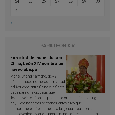
24
25
26
27
28
29
30
31
« Jul
PAPA LEÓN XIV
En virtud del acuerdo con
China, León XIV nombra un
nuevo obispo
Mons. Chang Yanfeng, de 42
años, ha sido nombrado en virtud
del Acuerdo entre China y la Santa
Sede para una diócesis que
llevaba veinte años sin pastor. La ordenación tuvo lugar
hoy. Pero hace tres semanas antes tuvo que
comprometer públicamente a la Iglesia local con la
controvertida ley que busca eliminar la identidad de las