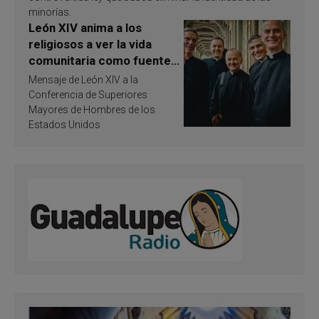
minorías.
León XIV anima a los
religiosos a ver la vida
comunitaria como fuente
de inspiración y
Mensaje de León XIV a la
santificación
Conferencia de Superiores
Mayores de Hombres de los
Estados Unidos