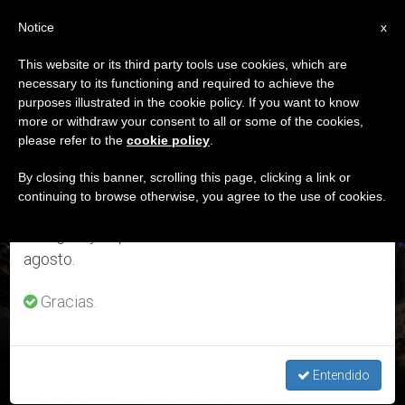
ES
Notice
×
x
Aviso importante
This website or its third party tools use cookies, which are
necessary to its functioning and required to achieve the
Del 27 de julio al 7 de agosto haremos la pausa
ETIQUETA
purposes illustrated in the cookie policy. If you want to know
anual, aprovechando que en el periodo de verano
Posts Tagged ‘El
more or withdraw your consent to all or some of the cookies,
please refer to the
cookie policy
.
se generan menos informaciones y también el
Pesebre’
consumo de las mismas disminuye.
By closing this banner, scrolling this page, clicking a link or
continuing to browse otherwise, you agree to the use of cookies.
Retomamos el trabajo ordinario de las ediciones
en inglés y español de ZENIT el lunes 10 de
ÚLTIMAS NOTICIAS
agosto.
Gracias.
El pesebre, una señal de que Dios «nunca nos deja solos»
Entendido