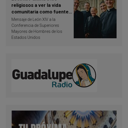
religiosos a ver la vida
comunitaria como fuente
de inspiración y
Mensaje de León XIV a la
santificación
Conferencia de Superiores
Mayores de Hombres de los
Estados Unidos