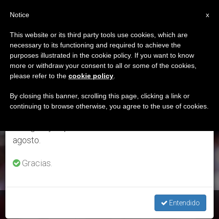
ES
Notice
×
x
Aviso importante
This website or its third party tools use cookies, which are
necessary to its functioning and required to achieve the
Del 27 de julio al 7 de agosto haremos la pausa
ETIQUETA
purposes illustrated in the cookie policy. If you want to know
anual, aprovechando que en el periodo de verano
Posts Tagged
more or withdraw your consent to all or some of the cookies,
please refer to the
cookie policy
.
se generan menos informaciones y también el
‘elección Papal’
consumo de las mismas disminuye.
By closing this banner, scrolling this page, clicking a link or
continuing to browse otherwise, you agree to the use of cookies.
Retomamos el trabajo ordinario de las ediciones
en inglés y español de ZENIT el lunes 10 de
ÚLTIMAS NOTICIAS
agosto.
Gracias.
El Papa encara su octavo año de pontificado con esperanza
Entendido