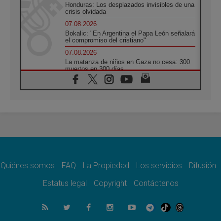
Honduras: Los desplazados invisibles de una
crisis olvidada
07.08.2026
Bokalic: "En Argentina el Papa León señalará
el compromiso del cristiano"
07.08.2026
La matanza de niños en Gaza no cesa: 300
muertos en 300 días
07.08.2026
Tagle: La guerra desfigura el mundo, solo la
revelación de Dios lo transfigura
07.08.2026
Presentada la Trienal de Arte de las
Universidades Católicas: «Exercises in
Empathy»
07.08.2026
Fortunatus Nwachukwu: la comunicación
como misión al servicio del Evangelio
Quiénes somos
FAQ
La Propiedad
Los servicios
Difusión
07.08.2026
Estatus legal
Copyright
Contáctenos
SIGNIS 2026, dar voz a las religiosas en el
espacio público
07.08.2026
Lanzan un proyecto de empoderamiento
digital para mujeres líderes en África