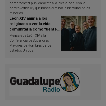
comprometer públicamente a la Iglesia local con la
controvertida ley que busca eliminar la identidad de las
minorías.
León XIV anima a los
religiosos a ver la vida
comunitaria como fuente
de inspiración y
Mensaje de León XIV a la
santificación
Conferencia de Superiores
Mayores de Hombres de los
Estados Unidos