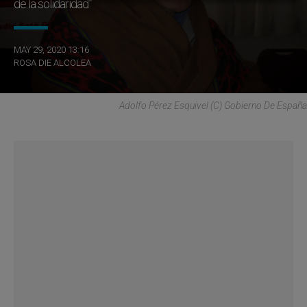
de la solidaridad”
MAY 29, 2020 13:16
ROSA DIE ALCOLEA
Adolfo Pérez Esquivel (C) Gobierno De España