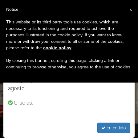
ES
Notice
×
x
Aviso importante
This website or its third party tools use cookies, which are
necessary to its functioning and required to achieve the
Del 27 de julio al 7 de agosto haremos la pausa
ETIQUETA
purposes illustrated in the cookie policy. If you want to know
anual, aprovechando que en el periodo de verano
Posts Tagged
more or withdraw your consent to all or some of the cookies,
please refer to the
cookie policy
.
se generan menos informaciones y también el
‘equilibro’
consumo de las mismas disminuye.
By closing this banner, scrolling this page, clicking a link or
continuing to browse otherwise, you agree to the use of cookies.
Retomamos el trabajo ordinario de las ediciones
en inglés y español de ZENIT el lunes 10 de
ÚLTIMAS NOTICIAS
agosto.
Gracias.
Entendido
Crisis por coronavirus: Pérez Esquivel aboga por la “cultura