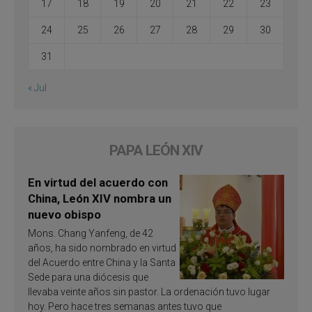
17
18
19
20
21
22
23
24
25
26
27
28
29
30
31
« Jul
PAPA LEÓN XIV
En virtud del acuerdo con
China, León XIV nombra un
nuevo obispo
Mons. Chang Yanfeng, de 42
años, ha sido nombrado en virtud
del Acuerdo entre China y la Santa
Sede para una diócesis que
llevaba veinte años sin pastor. La ordenación tuvo lugar
hoy. Pero hace tres semanas antes tuvo que