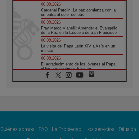
06.08.2026
Cardenal Parolin: La paz comienza con la
empatía al dolor del otro
06.08.2026
Fray Marco Vianelli: Aprender el Evangelio
de la Paz en la Escuela de San Francisco
06.08.2026
La visita del Papa León XIV a Asís en un
minuto
06.08.2026
El agradecimiento de los jóvenes al Papa:
«Hoy nos sentimos Iglesia»
06.08.2026
Líbano: Reanudan los coloquios en Roma en
medio de tensiones y ataques en el sur del
país
06.08.2026
Hiroshima y Nagasaki, 81 años después.
Comienzan "Diez Días Oración por la Paz"
06.08.2026
Pizzaballa en Asís: los cristianos quieren
paz
Quiénes somos
FAQ
La Propiedad
Los servicios
Difusión
06.08.2026