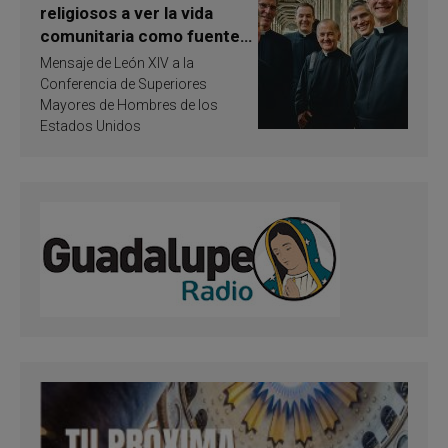
religiosos a ver la vida
comunitaria como fuente
de inspiración y
Mensaje de León XIV a la
santificación
Conferencia de Superiores
Mayores de Hombres de los
Estados Unidos