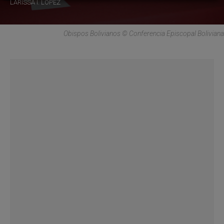
LARISSA I. LÓPEZ
Obispos Bolivianos © Conferencia Episcopal Boliviana