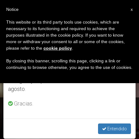
ES
Notice
×
x
Aviso importante
This website or its third party tools use cookies, which are
necessary to its functioning and required to achieve the
Del 27 de julio al 7 de agosto haremos la pausa
ETIQUETA
purposes illustrated in the cookie policy. If you want to know
anual, aprovechando que en el periodo de verano
Posts Tagged
more or withdraw your consent to all or some of the cookies,
please refer to the
cookie policy
.
se generan menos informaciones y también el
‘familias Afectadas’
consumo de las mismas disminuye.
By closing this banner, scrolling this page, clicking a link or
continuing to browse otherwise, you agree to the use of cookies.
Retomamos el trabajo ordinario de las ediciones
en inglés y español de ZENIT el lunes 10 de
ÚLTIMAS NOTICIAS
agosto.
Gracias.
Bolivia: Obispos piden extremar esfuerzos para acabar con
la violencia contra las mujeres
Entendido
AUG 02, 2019 14:52