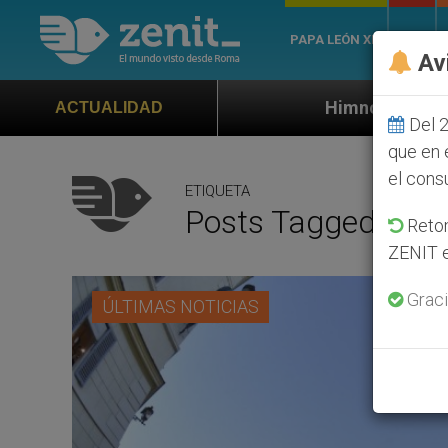
PAPA LEÓN XIV
ROMA
Av
Himno oficial de la Jornada Mundial d
ACTUALIDAD
Del 2
que en 
el cons
ETIQUETA
Posts Tagged ‘Fie
Retom
ZENIT e
Graci
ÚLTIMAS NOTICIAS