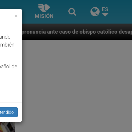
ES
×
MISIÓN
 caso de obispo católico desaparecido por la dictadu
hando
ambién
pañol de
tendido