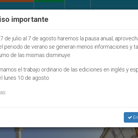
IGLESIA Y MUNDO
DOCUMENTOS
DONATIVOS
iso importante
e la Juventud Seúl 2027
ONU se pronuncia ante
7 de julio al 7 de agosto haremos la pausa anual, aprovec
el periodo de verano se generan menos informaciones y t
umo de las mismas disminuye.
sta Inmaculada’
amos el trabajo ordinario de las ediciones en inglés y es
l lunes 10 de agosto.
as.
En