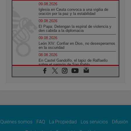
09.08.2026
Iglesia en Ceuta convoca a una vigilia de
oración por la paz y la estabilidad
09.08.2026
El Papa: Detengan la espiral de violencia y
den cabida a la diplomacia
09.08.2026
León XIV: Confiar en Dios, no desesperarnos
en la oscuridad
08.08.2026
En Castel Gandolfo, el tapiz de Raffaello
sobre el sermón de San Pablo
08.08.2026
En Colombia, «la paz no se compra con una
firma»
08.08.2026
En Venezuela celebraron los 416 años del
Santo Cristo de La Grita
08.08.2026
El Papa: en Santa Ágata contemplamos la
victoria del amor sobre la muerte
Quiénes somos
FAQ
La Propiedad
Los servicios
Difusión
08.08.2026
León XIV visitará el Santuario de la Madre