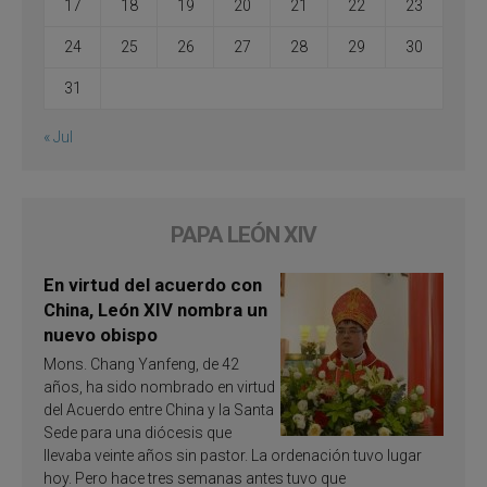
17
18
19
20
21
22
23
24
25
26
27
28
29
30
31
« Jul
PAPA LEÓN XIV
En virtud del acuerdo con
China, León XIV nombra un
nuevo obispo
Mons. Chang Yanfeng, de 42
años, ha sido nombrado en virtud
del Acuerdo entre China y la Santa
Sede para una diócesis que
llevaba veinte años sin pastor. La ordenación tuvo lugar
hoy. Pero hace tres semanas antes tuvo que