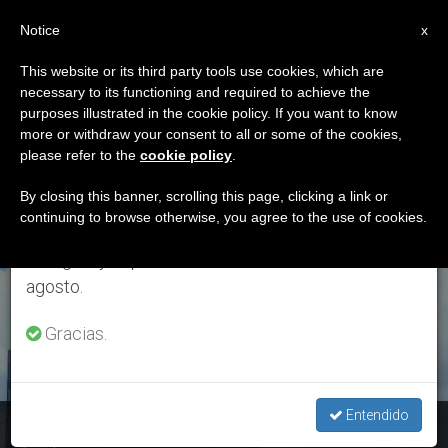
ES
Notice
×
x
Aviso importante
This website or its third party tools use cookies, which are
necessary to its functioning and required to achieve the
Del 27 de julio al 7 de agosto haremos la pausa
ETIQUETA
purposes illustrated in the cookie policy. If you want to know
anual, aprovechando que en el periodo de verano
Posts Tagged
more or withdraw your consent to all or some of the cookies,
please refer to the
cookie policy
.
se generan menos informaciones y también el
‘financiación Ilegal’
consumo de las mismas disminuye.
By closing this banner, scrolling this page, clicking a link or
continuing to browse otherwise, you agree to the use of cookies.
Retomamos el trabajo ordinario de las ediciones
en inglés y español de ZENIT el lunes 10 de
ÚLTIMAS NOTICIAS
agosto.
Gracias.
Entendido
España: Planned Parenthood es sancionada por financiación