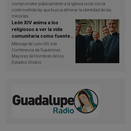
comprometer públicamente a la Iglesia local con la
controvertida ley que busca eliminar la identidad de las
minorías.
León XIV anima a los
religiosos a ver la vida
comunitaria como fuente
de inspiración y
Mensaje de León XIV a la
santificación
Conferencia de Superiores
Mayores de Hombres de los
Estados Unidos