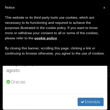
ES
Notice
×
x
Aviso importante
This website or its third party tools use cookies, which are
necessary to its functioning and required to achieve the
Del 27 de julio al 7 de agosto haremos la pausa
ETIQUETA
purposes illustrated in the cookie policy. If you want to know
anual, aprovechando que en el periodo de verano
Posts Tagged ‘firma’
more or withdraw your consent to all or some of the cookies,
please refer to the
cookie policy
.
se generan menos informaciones y también el
consumo de las mismas disminuye.
By closing this banner, scrolling this page, clicking a link or
continuing to browse otherwise, you agree to the use of cookies.
ÚLTIMAS NOTICIAS
Retomamos el trabajo ordinario de las ediciones
en inglés y español de ZENIT el lunes 10 de
agosto.
Gracias.
Firma del “Llamamiento para una Ética de la Inteligencia
Artificial”
Entendido
FEB 28, 2020 18:53