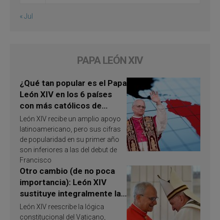
« Jul
PAPA LEÓN XIV
¿Qué tan popular es el Papa
León XIV en los 6 países
con más católicos de
América Latina en 2026?
León XIV recibe un amplio apoyo
Publican resultados de
latinoamericano, pero sus cifras
investigación
de popularidad en su primer año
son inferiores a las del debut de
Francisco
Otro cambio (de no poca
importancia): León XIV
sustituye integralmente la
ley vaticana de Papa
León XIV reescribe la lógica
Francisco
constitucional del Vaticano,