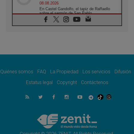
08.08.2026
En Castel Gandolfo, el tapiz de Raffaello
sobre el sermón de San Pablo
08.08.2026
En Colombia, «la paz no se compra con una
firma»
08.08.2026
En Venezuela celebraron los 416 años del
Santo Cristo de La Grita
08.08.2026
El Papa: en Santa Ágata contemplamos la
victoria del amor sobre la muerte
Quiénes somos
FAQ
La Propiedad
Los servicios
Difusión
08.08.2026
León XIV visitará el Santuario de la Madre
Estatus legal
Copyright
Contáctenos
del Buen Consejo de Genazzano
07.08.2026
Filipinas: el Vicariato Apostólico de Calapán
se convierte en diócesis
07.08.2026
Honduras: Los desplazados invisibles de una
crisis olvidada
Copyright © 2026 ZENIT. All Rights Reserved.