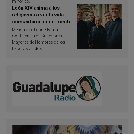
minorías.
León XIV anima a los
religiosos a ver la vida
comunitaria como fuente
de inspiración y
Mensaje de León XIV a la
santificación
Conferencia de Superiores
Mayores de Hombres de los
Estados Unidos