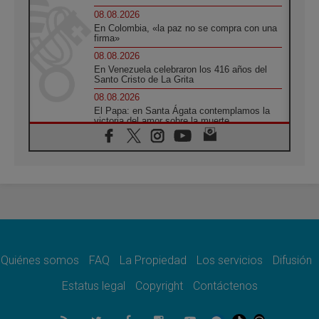
08.08.2026
En Colombia, «la paz no se compra con una
firma»
08.08.2026
En Venezuela celebraron los 416 años del
Santo Cristo de La Grita
08.08.2026
El Papa: en Santa Ágata contemplamos la
victoria del amor sobre la muerte
08.08.2026
León XIV visitará el Santuario de la Madre
del Buen Consejo de Genazzano
07.08.2026
Filipinas: el Vicariato Apostólico de Calapán
se convierte en diócesis
07.08.2026
Honduras: Los desplazados invisibles de una
crisis olvidada
Quiénes somos
FAQ
La Propiedad
Los servicios
Difusión
07.08.2026
Bokalic: "En Argentina el Papa León señalará
Estatus legal
Copyright
Contáctenos
el compromiso del cristiano"
07.08.2026
La matanza de niños en Gaza no cesa: 300