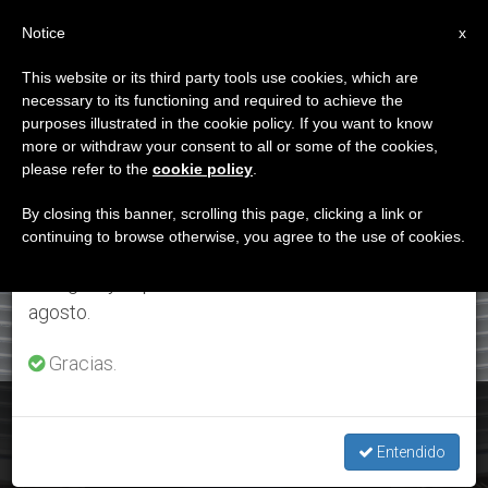
ES
Notice
×
x
Aviso importante
This website or its third party tools use cookies, which are
necessary to its functioning and required to achieve the
Del 27 de julio al 7 de agosto haremos la pausa
ETIQUETA
purposes illustrated in the cookie policy. If you want to know
anual, aprovechando que en el periodo de verano
Posts Tagged
more or withdraw your consent to all or some of the cookies,
please refer to the
cookie policy
.
se generan menos informaciones y también el
‘flaviano Miguel Melki’
consumo de las mismas disminuye.
By closing this banner, scrolling this page, clicking a link or
continuing to browse otherwise, you agree to the use of cookies.
Retomamos el trabajo ordinario de las ediciones
en inglés y español de ZENIT el lunes 10 de
ÚLTIMAS NOTICIAS
agosto.
Gracias.
Francisco en el ángelus pide que se ponga fin a la violencia
contra los cristianos
Entendido