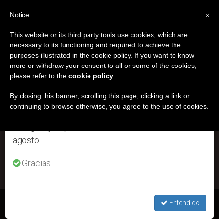
ES
Notice
×
x
Aviso importante
This website or its third party tools use cookies, which are
necessary to its functioning and required to achieve the
Del 27 de julio al 7 de agosto haremos la pausa
ETIQUETA
purposes illustrated in the cookie policy. If you want to know
anual, aprovechando que en el periodo de verano
Posts Tagged
more or withdraw your consent to all or some of the cookies,
please refer to the
cookie policy
.
se generan menos informaciones y también el
‘guarani’
consumo de las mismas disminuye.
By closing this banner, scrolling this page, clicking a link or
continuing to browse otherwise, you agree to the use of cookies.
Retomamos el trabajo ordinario de las ediciones
en inglés y español de ZENIT el lunes 10 de
ÚLTIMAS NOTICIAS
agosto.
Gracias.
Paraguay: traducen el Misal Romano en guaraní
Entendido