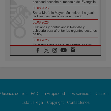
sociedad necesita el mensaje del Evangelio
05.08.2026
Santa María la Mayor, Makrickas: La gracia
de Dios desciende sobre el mundo
05.08.2026
Cristianos y confucianos: Respeto y
sabiduría para afrontar los urgentes desafíos
de hoy
05.08.2026
En marcha hacia Asís en nombre de San
Francisco, a la espera de León
05.08.2026
Venezuela, Padre Pagniello: "En medio del
dolor, una Iglesia que no se rinde"
05.08.2026
La Fuerza del "Círculo de Héroes" con el
Papa en la Audiencia General
05.08.2026
Nuncio en Ucrania: Preocupa escuchar a
quienes bendicen la guerra
Quiénes somos
FAQ
La Propiedad
Los servicios
Difusión
05.08.2026
Estatus legal
Copyright
Contáctenos
Ucrania: Ataque masivo en Kyiv durante la
noche