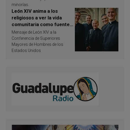
minorías.
León XIV anima a los
religiosos a ver la vida
comunitaria como fuente
de inspiración y
Mensaje de León XIV a la
santificación
Conferencia de Superiores
Mayores de Hombres de los
Estados Unidos