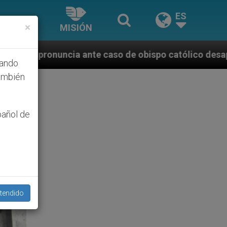
ES
×
MISIÓN
caso de obispo católico desaparecido por la dictadur
hando
ambién
pañol de
tendido