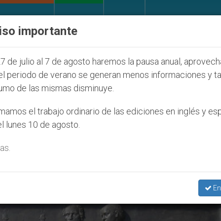
IGLESIA Y MUNDO
DOCUMENTOS
DONATIVOS
iso importante
 la Juventud Seúl 2027
ONU se pronuncia ante 
7 de julio al 7 de agosto haremos la pausa anual, aprovec
el periodo de verano se generan menos informaciones y t
umo de las mismas disminuye.
sia Evangélica Alemania’
amos el trabajo ordinario de las ediciones en inglés y es
l lunes 10 de agosto.
as.
En