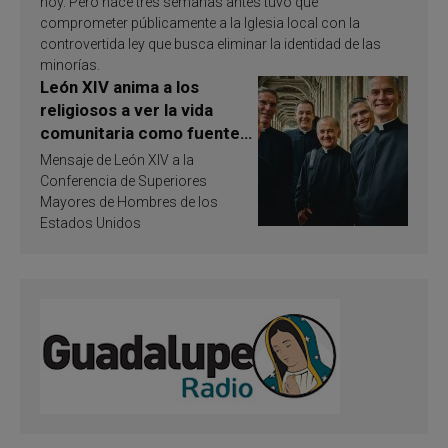
hoy. Pero hace tres semanas antes tuvo que
comprometer públicamente a la Iglesia local con la
controvertida ley que busca eliminar la identidad de las
minorías.
León XIV anima a los
religiosos a ver la vida
comunitaria como fuente
de inspiración y
Mensaje de León XIV a la
santificación
Conferencia de Superiores
Mayores de Hombres de los
Estados Unidos