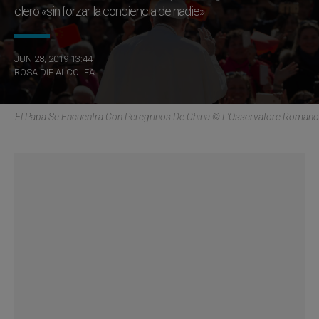
clero «sin forzar la conciencia de nadie»
JUN 28, 2019 13:44
ROSA DIE ALCOLEA
El Papa Se Encuentra Con Peregrinos De China © L'Osservatore Romano