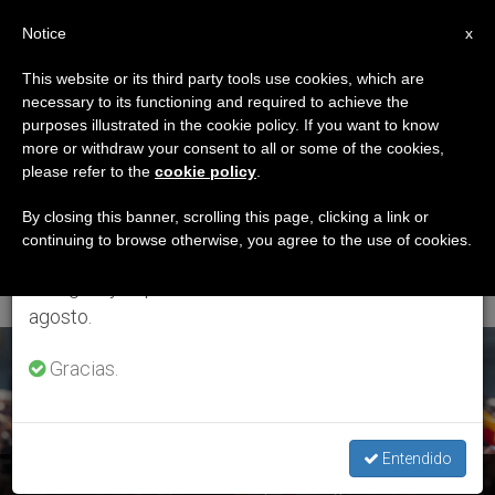
ES
Notice
×
x
Aviso importante
This website or its third party tools use cookies, which are
necessary to its functioning and required to achieve the
Del 27 de julio al 7 de agosto haremos la pausa
ETIQUETA
purposes illustrated in the cookie policy. If you want to know
anual, aprovechando que en el periodo de verano
Posts Tagged
more or withdraw your consent to all or some of the cookies,
please refer to the
cookie policy
.
se generan menos informaciones y también el
‘indicaciones
consumo de las mismas disminuye.
By closing this banner, scrolling this page, clicking a link or
continuing to browse otherwise, you agree to the use of cookies.
Pastorales’
Retomamos el trabajo ordinario de las ediciones
en inglés y español de ZENIT el lunes 10 de
agosto.
ÚLTIMAS NOTICIAS
Gracias.
Entendido
China: Indicaciones del Vaticano para el registro civil del