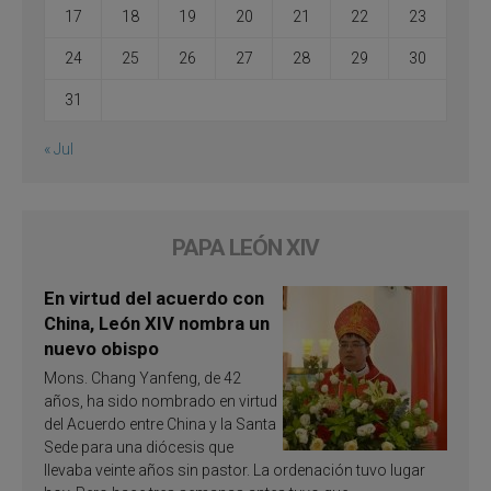
17
18
19
20
21
22
23
24
25
26
27
28
29
30
31
« Jul
PAPA LEÓN XIV
En virtud del acuerdo con
China, León XIV nombra un
nuevo obispo
Mons. Chang Yanfeng, de 42
años, ha sido nombrado en virtud
del Acuerdo entre China y la Santa
Sede para una diócesis que
llevaba veinte años sin pastor. La ordenación tuvo lugar