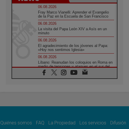
06.08.2026
Fray Marco Vianelli: Aprender el Evangelio
de la Paz en la Escuela de San Francisco
06.08.2026
La visita del Papa León XIV a Asís en un
minuto
06.08.2026
El agradecimiento de los jóvenes al Papa:
«Hoy nos sentimos Iglesia»
06.08.2026
Líbano: Reanudan los coloquios en Roma en
medio de tensiones y ataques en el sur del
país
06.08.2026
Hiroshima y Nagasaki, 81 años después.
Comienzan "Diez Días Oración por la Paz"
06.08.2026
Pizzaballa en Asís: los cristianos quieren
paz
06.08.2026
Sturla: La visita de León XIV será una buena
noticia para todo el Uruguay
Quiénes somos
FAQ
La Propiedad
Los servicios
Difusión
06.08.2026